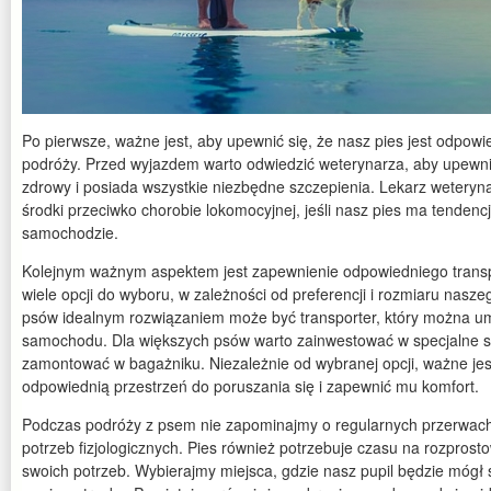
Po pierwsze, ważne jest, aby upewnić się, że nasz pies jest odpow
podróży. Przed wyjazdem warto odwiedzić weterynarza, aby upewnić 
zdrowy i posiada wszystkie niezbędne szczepienia. Lekarz weteryna
środki przeciwko chorobie lokomocyjnej, jeśli nasz pies ma tenden
samochodzie.
Kolejnym ważnym aspektem jest zapewnienie odpowiedniego transpo
wiele opcji do wyboru, w zależności od preferencji i rozmiaru nasze
psów idealnym rozwiązaniem może być transporter, który można um
samochodu. Dla większych psów warto zainwestować w specjalne si
zamontować w bagażniku. Niezależnie od wybranej opcji, ważne jes
odpowiednią przestrzeń do poruszania się i zapewnić mu komfort.
Podczas podróży z psem nie zapominajmy o regularnych przerwach
potrzeb fizjologicznych. Pies również potrzebuje czasu na rozprosto
swoich potrzeb. Wybierajmy miejsca, gdzie nasz pupil będzie mógł 