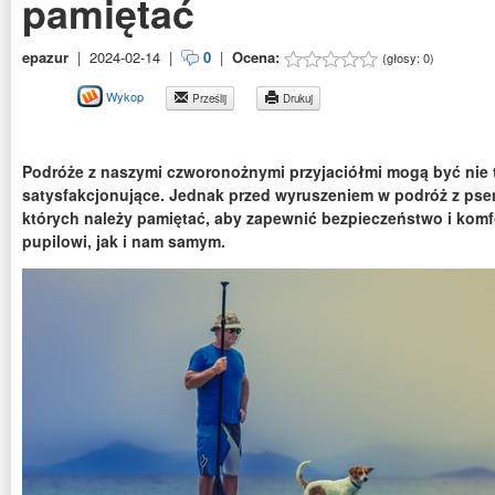
pamiętać
epazur
|
2024-02-14
|
0
|
Ocena:
(głosy:
0
)
Wykop
Prześlij
Drukuj
Podróże z naszymi czworonożnymi przyjaciółmi mogą być nie t
satysfakcjonujące. Jednak przed wyruszeniem w podróż z psem, 
których należy pamiętać, aby zapewnić bezpieczeństwo i kom
pupilowi, jak i nam samym.