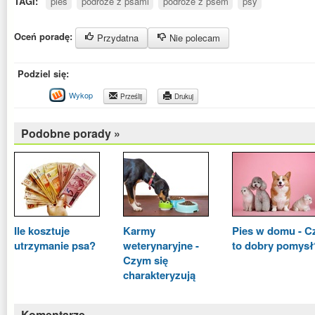
TAGI:
pies
podróże z psami
podróże z psem
psy
Oceń poradę:
Przydatna
Nie polecam
Podziel się:
Wykop
Prześlij
Drukuj
Podobne porady »
Ile kosztuje
Karmy
Pies w domu - C
utrzymanie psa?
weterynaryjne -
to dobry pomysł
Czym się
charakteryzują
Komentarze