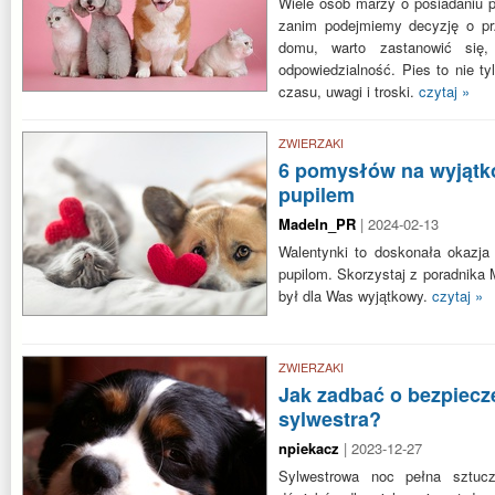
Wiele osób marzy o posiadaniu p
zanim podejmiemy decyzję o pr
domu, warto zastanowić się
odpowiedzialność. Pies to nie ty
czasu, uwagi i troski.
czytaj »
ZWIERZAKI
6 pomysłów na wyjątk
pupilem
MadeIn_PR
| 2024-02-13
Walentynki to doskonała okazja
pupilom. Skorzystaj z poradnika 
był dla Was wyjątkowy.
czytaj »
ZWIERZAKI
Jak zadbać o bezpiecz
sylwestra?
npiekacz
| 2023-12-27
Sylwestrowa noc pełna sztucz