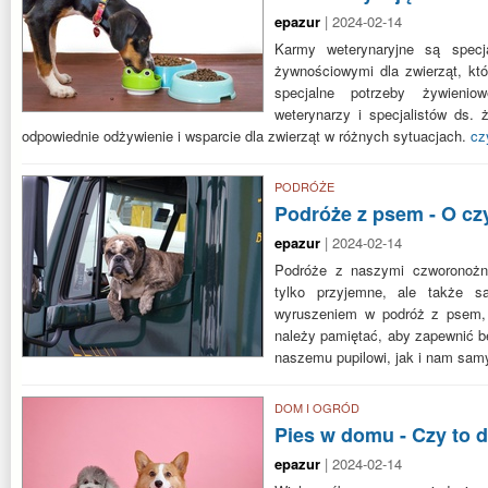
epazur
| 2024-02-14
Karmy weterynaryjne są specj
żywnościowymi dla zwierząt, kt
specjalne potrzeby żywieni
weterynarzy i specjalistów ds. 
odpowiednie odżywienie i wsparcie dla zwierząt w różnych sytuacjach.
cz
PODRÓŻE
Podróże z psem - O cz
epazur
| 2024-02-14
Podróże z naszymi czworonożn
tylko przyjemne, ale także sa
wyruszeniem w podróż z psem, i
należy pamiętać, aby zapewnić b
naszemu pupilowi, jak i nam sa
DOM I OGRÓD
Pies w domu - Czy to 
epazur
| 2024-02-14