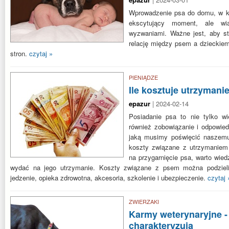
Wprowadzenie psa do domu, w k
ekscytujący moment, ale w
wyzwaniami. Ważne jest, aby s
relację między psem a dzieckiem
stron.
czytaj »
PIENIĄDZE
Ile kosztuje utrzymani
epazur
| 2024-02-14
Posiadanie psa to nie tylko wi
również zobowiązanie i odpowied
jaką musimy poświęcić naszemu 
koszty związane z utrzymaniem
na przygarnięcie psa, warto wie
wydać na jego utrzymanie. Koszty związane z psem można podzielić 
jedzenie, opieka zdrowotna, akcesoria, szkolenie i ubezpieczenie.
czytaj 
ZWIERZAKI
Karmy weterynaryjne -
charakteryzują