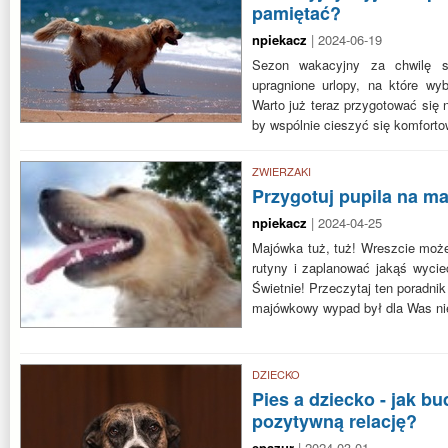
pamiętać?
npiekacz
| 2024-06-19
Sezon wakacyjny za chwilę s
upragnione urlopy, na które wy
Warto już teraz przygotować się 
by wspólnie cieszyć się komfor
ZWIERZAKI
Przygotuj pupila na m
npiekacz
| 2024-04-25
Majówka tuż, tuż! Wreszcie moż
rutyny i zaplanować jakąś wycie
Świetnie! Przeczytaj ten poradni
majówkowy wypad był dla Was n
DZIECKO
Pies a dziecko - jak b
pozytywną relację?
epazur
| 2024-03-01