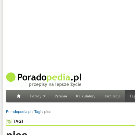
Porady
Pytania
Kalkulatory
Inspiracje
Tag
Poradopedia.pl
›
Tagi
›
pies
TAGI
pies