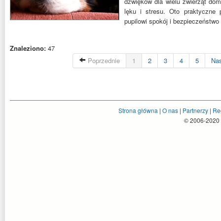
dźwięków dla wielu zwierząt do
lęku i stresu. Oto praktyczne
pupilowi spokój i bezpieczeństwo
Znaleziono:
47
Poprzednie
1
2
3
4
5
Na
Strona główna
|
O nas
|
Partnerzy
|
Re
© 2006-2020 