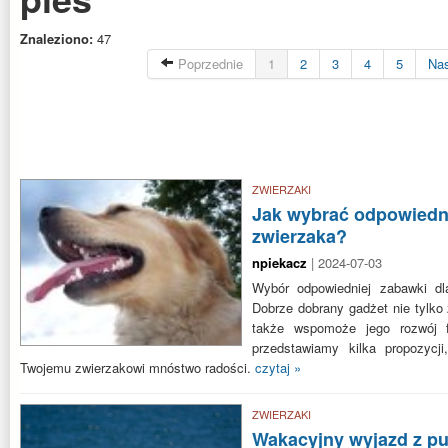
Znaleziono:
47
Poprzednie
1
2
3
4
5
Na
ZWIERZAKI
Jak wybrać odpowiedn
zwierzaka?
npiekacz
| 2024-07-03
Wybór odpowiedniej zabawki dl
Dobrze dobrany gadżet nie tylko
także wspomoże jego rozwój f
przedstawiamy kilka propozycj
Twojemu zwierzakowi mnóstwo radości.
czytaj »
ZWIERZAKI
Wakacyjny wyjazd z pu