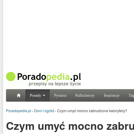
Porady
Pytania
Kalkulatory
Inspiracje
Tag
Poradopedia.pl
›
Dom i ogród
›
Czym umyć mocno zabrudzone kaloryfery?
Czym umyć mocno zabr