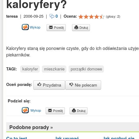
kaloryfery?
teresa
|
2006-09-25
|
0
|
Ocena:
(głosy:
2
)
Wykop
Prześlij
Drukuj
Kaloryfery staną się ponownie czyste, gdy do ich odświeżania użyj
piekarników.
TAGI:
kaloryfer
mieszkanie
porządki domowe
Oceń poradę:
Przydatna
Nie polecam
Podziel się:
Wykop
Prześlij
Drukuj
Podobne porady »
Co to jest
Jak usunąć
Jak pozbyć się