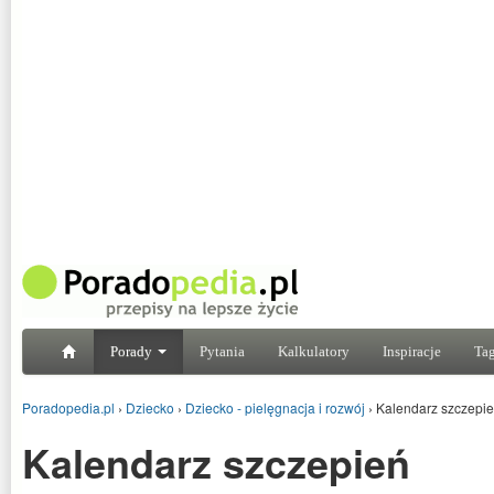
Porady
Pytania
Kalkulatory
Inspiracje
Tag
Poradopedia.pl
›
Dziecko
›
Dziecko - pielęgnacja i rozwój
›
Kalendarz szczepi
Kalendarz szczepień