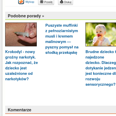
Wykop
Prześlij
Drukuj
Podobne porady »
Puszyste muffinki
z pełnoziarnistym
musli i kremem
malinowym —
pyszny pomysł na
Krokodyl - nowy
Brudne dziecko 
słodką przekąskę
groźny narkotyk.
najedzone
Jak rozpoznać, że
dziecko. Dlacze
dziecko jest
dotykanie jedzen
uzależnione od
jest konieczne d
narkotyków?
rozwoju
sensorycznego?
Komentarze