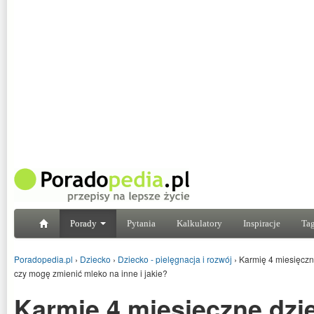
Porady
Pytania
Kalkulatory
Inspiracje
Tag
Poradopedia.pl
›
Dziecko
›
Dziecko - pielęgnacja i rozwój
›
Karmię 4 miesięczn
czy mogę zmienić mleko na inne i jakie?
Karmię 4 miesięczne dzi