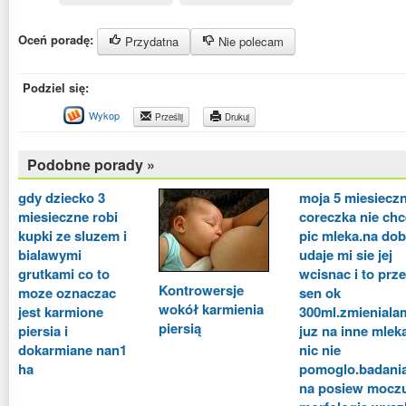
Oceń poradę:
Przydatna
Nie polecam
Podziel się:
Wykop
Prześlij
Drukuj
Podobne porady »
gdy dziecko 3
moja 5 miesiecz
miesieczne robi
coreczka nie chc
kupki ze sluzem i
pic mleka.na do
bialawymi
udaje mi sie jej
grutkami co to
wcisnac i to prz
Kontrowersje
moze oznaczac
sen ok
wokół karmienia
jest karmione
300ml.zmieniala
piersią
piersia i
juz na inne mleka
dokarmiane nan1
nic nie
ha
pomoglo.badani
na posiew moczu