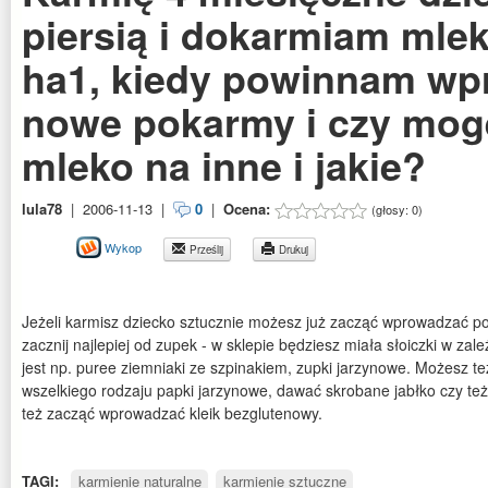
piersią i dokarmiam mle
ha1, kiedy powinnam wp
nowe pokarmy i czy mog
mleko na inne i jakie?
lula78
|
2006-11-13
|
0
|
Ocena:
(głosy:
0
)
Wykop
Prześlij
Drukuj
Jeżeli karmisz dziecko sztucznie możesz już zacząć wprowadzać p
zacznij najlepiej od zupek - w sklepie będziesz miała słoiczki w zal
jest np. puree ziemniaki ze szpinakiem, zupki jarzynowe. Możesz
wszelkiego rodzaju papki jarzynowe, dawać skrobane jabłko czy t
też zacząć wprowadzać kleik bezglutenowy.
TAGI:
karmienie naturalne
karmienie sztuczne