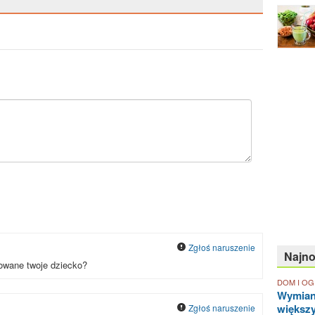
Zgłoś naruszenie
Najn
towane twoje dziecko?
DOM I O
Wymian
większ
Zgłoś naruszenie