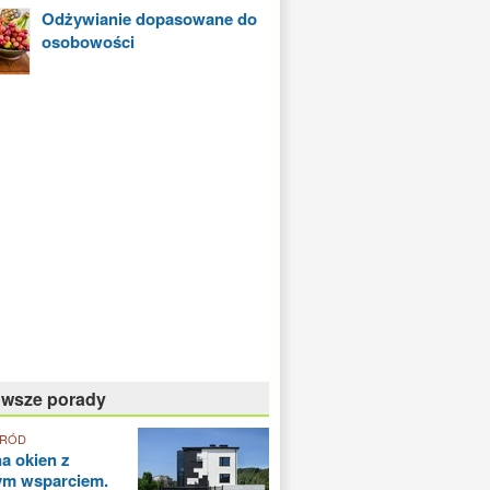
Odżywianie dopasowane do
osobowości
owsze porady
GRÓD
a okien z
ym wsparciem.