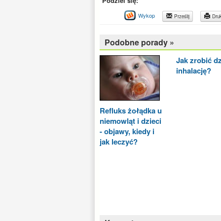
Podziel się:
Wykop
Prześlij
Druk
Podobne porady »
Jak zrobić d
inhalację?
Refluks żołądka u
niemowląt i dzieci
- objawy, kiedy i
jak leczyć?