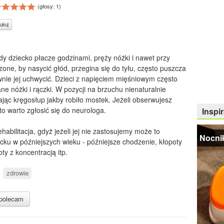
(głosy:
1
)
ukuj
y dziecko płacze godzinami, pręży nóżki i nawet przy
dzone, by nasycić głód, przegina się do tyłu, często puszcza
nownie jej uchwycić. Dzieci z napięciem mięśniowym często
ne nóżki i rączki. W pozycji na brzuchu nienaturalnie
ąc kręgosłup jakby robiło mostek. Jeżeli obserwujesz
o warto zgłosić się do neurologa.
Inspir
bilitacja, gdyż jeżeli jej nie zastosujemy może to
Nocnik
ecku w późniejszych wieku - późniejsze chodzenie, kłopoty
y z koncentracją itp.
zdrowie
polecam