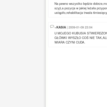
Na pewno wszystko będzie dobrze,moj
szyji,a pozycja w jakiej leżała przypo
ustąpiło,rehabilitacja trwała 6miesięcy
~KASIA
| 2009-01-09 23:04
U MOJEGO KUBUSIA STWIERDZON
GŁÓWKI WYSZŁO COŚ NIE TAK,AL
WIARA CZYNI CUDA.