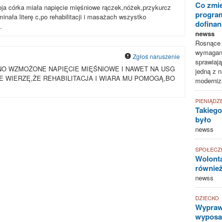
Co zmie
a córka miała napięcie mięśniowe rączek,nóżek,przykurcz
progra
minała literę c,po rehabilitacji i masażach wszystko
dofina
.
newss
Rosnące k
wymagani
Zgłoś naruszenie
sprawiają
O WZMOŻONE NAPIĘCIE MIĘŚNIOWE I NAWET NA USG
jedną z n
E WIERZĘ,ŻE REHABILITACJA I WIARA MU POMOGĄ,BO
moderniz
PIENIĄDZ
Takiego
było
newss
SPOŁECZ
Wolonta
równie
newss
DZIECKO
Wyprawk
wyposaż