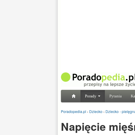
Porady
Pytania
Ka
Poradopedia.pl
›
Dziecko
›
Dziecko - pielęgna
Napięcie mięś