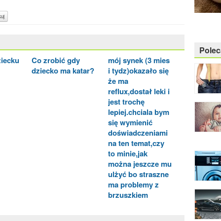
uj
Pole
ziecku
Co zrobić gdy
mój synek (3 mies
dziecko ma katar?
i tydz)okazało się
że ma
reflux,dostał leki i
jest trochę
lepiej.chciala bym
się wymienić
doświadczeniami
na ten temat,czy
to minie,jak
można jeszcze mu
ulżyć bo straszne
ma problemy z
brzuszkiem