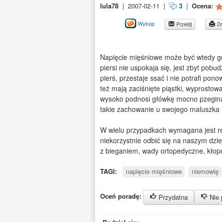
lula78
|
2007-02-11
|
3
|
Ocena:
Wykop
Prześlij
Dr
Napięcie mięśniowe może być wtedy gd
piersi nie uspokaja się, jest zbyt pobu
pierś, przestaje ssać i nie potrafi po
też mają zaciśnięte piąstki, wyprostowa
wysoko podnosi główkę mocno pzeginaj
takie zachowanie u swojego maluszka t
W wielu przypadkach wymagana jest reha
niekorzystnie odbić się na naszym dzi
z bieganiem, wady ortopedyczne, kłopot
TAGI:
napięcie mięśniowe
niemowlę
Oceń poradę:
Przydatna
Nie 