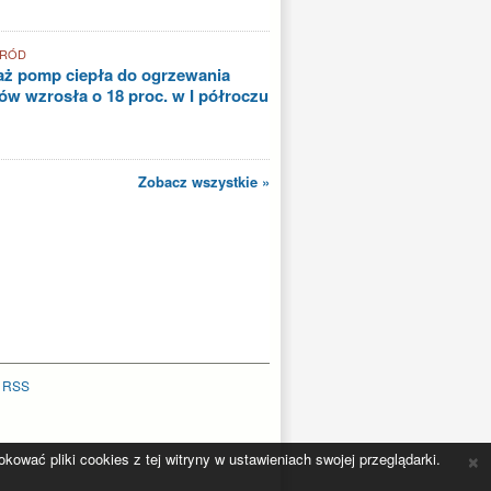
GRÓD
aż pomp ciepła do ogrzewania
w wzrosła o 18 proc. w I półroczu
Zobacz wszystkie »
|
RSS
×
ować pliki cookies z tej witryny w ustawieniach swojej przeglądarki.