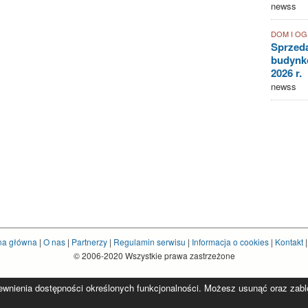
newss
DOM I O
Sprzed
budynkó
2026 r.
newss
na główna
|
O nas
|
Partnerzy
|
Regulamin serwisu
|
Informacja o cookies
|
Kontakt
© 2006-2020 Wszystkie prawa zastrzeżone
pewnienia dostępności określonych funkcjonalności. Możesz usunąć oraz zablok