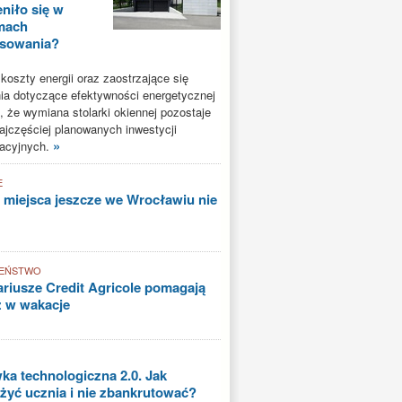
niło się w
mach
nsowania?
oszty energii oraz zaostrzające się
a dotyczące efektywności energetycznej
, że wymiana stolarki okiennej pozostaje
ajczęściej planowanych inwestycji
»
acyjnych.
E
 miejsca jeszcze we Wrocławiu nie
EŃSTWO
riusze Credit Agricole pomagają
ż w wakacje
a technologiczna 2.0. Jak
yć ucznia i nie zbankrutować?