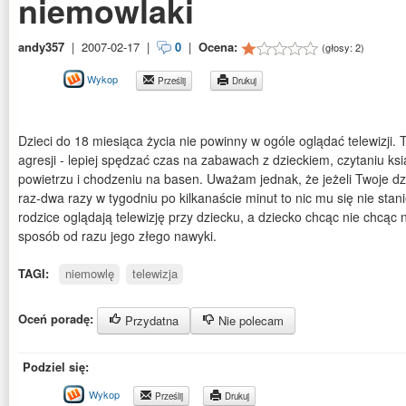
niemowlaki
andy357
|
2007-02-17
|
0
|
Ocena:
(głosy:
2
)
Wykop
Prześlij
Drukuj
Dzieci do 18 miesiąca życia nie powinny w ogóle oglądać telewizji. 
agresji - lepiej spędzać czas na zabawach z dzieckiem, czytaniu k
powietrzu i chodzeniu na basen. Uważam jednak, że jeżeli Twoje dz
raz-dwa razy w tygodniu po kilkanaście minut to nic mu się nie stani
rodzice oglądają telewizję przy dziecku, a dziecko chcąc nie chcąc n
sposób od razu jego złego nawyki.
TAGI:
niemowlę
telewizja
Oceń poradę:
Przydatna
Nie polecam
Podziel się:
Wykop
Prześlij
Drukuj