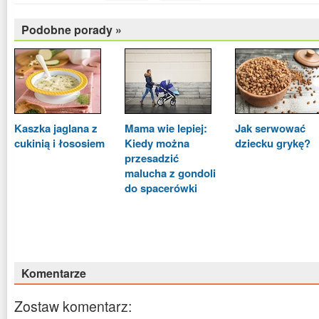
Podobne porady »
Kaszka jaglana z
Mama wie lepiej:
Jak serwować
cukinią i łososiem
Kiedy można
dziecku grykę?
przesadzić
malucha z gondoli
do spacerówki
Komentarze
Zostaw komentarz: