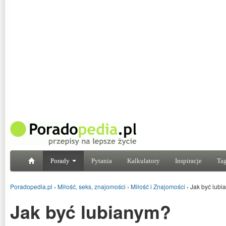
Porady
Pytania
Kalkulatory
Inspiracje
Tag
Poradopedia.pl
›
Miłość, seks, znajomości
›
Miłość i Znajomości
›
Jak być lub
Jak być lubianym?