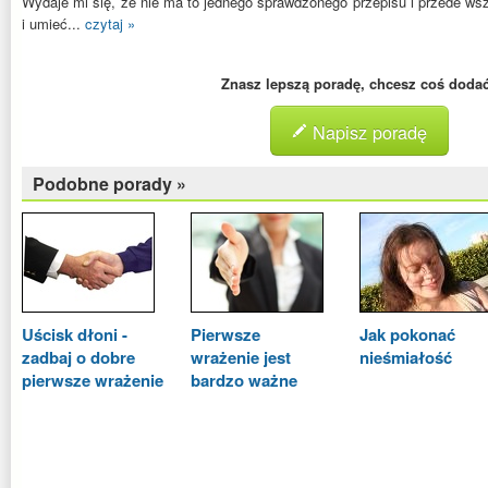
Wydaje mi się, że nie ma to jednego sprawdzonego przepisu i przede ws
i umieć...
czytaj »
Znasz lepszą poradę, chcesz coś doda
Napisz poradę
Podobne porady »
Uścisk dłoni -
Pierwsze
Jak pokonać
zadbaj o dobre
wrażenie jest
nieśmiałość
pierwsze wrażenie
bardzo ważne