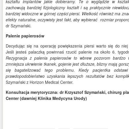
kształtu implantów jakie dobieramy. Te o wyglądzie w kształc
zachowują bardziej fizjologiczny kształt i są praktycznie niewid
bardziej widoczne w górnej części piersi. Wielkość również ma zn
efekty naturalne, oczywisty jest fakt, aby wybierać rozmiar proporc
dr Szymański.
Palenie papierosów
Decydując się na operację powiększenia piersi warto się do nie
Jeśli jesteś palaczką powinnaś rzucić palenie na około 6. tygo
Rezygnacja z palenia papierosów to wbrew pozorom bardzo w
zmniejsza ukrwienie tkanek, gojenie jest dłuższe, blizny mają gors
się bagatelizować tego problemu. Kiedy pacjentka odstawi 
prawdopodobieństwo uzyskania lepszych rezultatów bez komplik
Szymański z Horizon Medical Center.
Konsultacja merytoryczna: dr Krzysztof Szymański, chirurg pla
Center (dawniej Klinika Medycyna Urody)