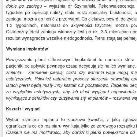
dobie po zabiegu
– wyjaśnia dr Szymański
.
Rekonwalescencja 
tygodnie po operacji należy stale nosić specjalny biustonosz, 
zabiegu, można go nosić z przerwami. Co ciekawe, powrót do życia
1-3 tygodniach, natomiast do aktywności fizycznej można po
Ostateczny efekt zabiegu widoczny jest po ok. 2-3 miesiącach od 
rezultat wynagradza wszelkie niedogodności. Piersi stają się pełnie
Wymiana implantów
Powiększanie piersi silikonowymi implantami to operacja która 
pacjentki po upływie pewnego czasu decydują się na ich wymianę
zmienia – karmienie piersią, ciąża czy wahania wagi mogą m
estetycznych. Również naturalne procesy starzenia powodują op
latach piersi będą miały inny kształt niż początkowo. Pacjentki d
ze względów estetycznych, aby ich biust wyglądał odpowiednio
wynikające z defektów czy ‘zużywania się’ implantów
– rozwiewa wąt
Kształt i wygląd
Wybór rozmiaru implantu to kluczowa kwestia, z jaką zgłasz
ograniczenia co do rozmiaru wynikają tylko ze zdrowego rozsądku i
Czasem nie ma możliwości, aby odróżnić piersi powiększone od t