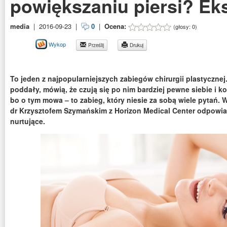
powiększaniu piersi? Eks
media
|
2016-09-23
|
0
|
Ocena:
(głosy:
0
)
Wykop
Prześlij
Drukuj
To jeden z najpopularniejszych zabiegów chirurgii plastycznej
poddały, mówią, że czują się po nim bardziej pewne siebie i ko
bo o tym mowa – to zabieg, który niesie za sobą wiele pytań. 
dr Krzysztofem Szymańskim z Horizon Medical Center odpowia
nurtujące.