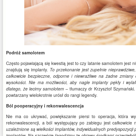
Podróż samolotem
Często pojawiającą się kwestią jest to czy latanie samolotem jest 
znajdują się implanty.
To przekonanie jest zupełnie nieprawdziwe,
całkowicie bezpieczne, odporne i niewrażliwe na żadne zmiany 
wysokości. Nie ma możliwości, aby nagle implanty pękły i wylał
dlatego, że lecimy samolotem
– tłumaczy dr Krzysztof Szymański. J
powtarzany wielokrotnie urósł do rangi legendy.
Ból pooperacyjny i rekonwalescencja
Nie ma co ukrywać, powiększanie piersi to operacja, która 
rekonwalescencji, a ból występujący po zabiegu jest całkowicie 
uzależnione są wielkości implantów, indywidualnych predyspozycji p
implantów. Na szczęście łagodzimy te objawy środkami przeciwból