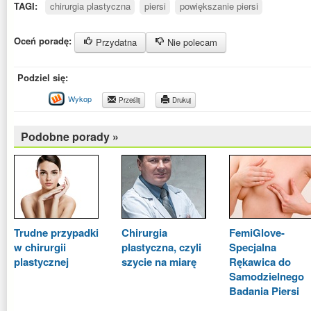
TAGI:
chirurgia plastyczna
piersi
powiększanie piersi
Oceń poradę:
Przydatna
Nie polecam
Podziel się:
Wykop
Prześlij
Drukuj
Podobne porady »
Trudne przypadki
Chirurgia
FemiGlove-
w chirurgii
plastyczna, czyli
Specjalna
plastycznej
szycie na miarę
Rękawica do
Samodzielnego
Badania Piersi