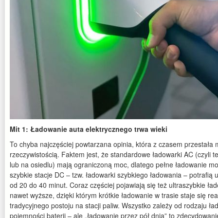
Mit 1: Ładowanie auta elektrycznego trwa wieki
To chyba najczęściej powtarzana opinia, która z czasem przestała 
rzeczywistością. Faktem jest, że standardowe ładowarki AC (czyli 
lub na osiedlu) mają ograniczoną moc, dlatego pełne ładowanie może
szybkie stacje DC – tzw. ładowarki szybkiego ładowania – potrafią 
od 20 do 40 minut. Coraz częściej pojawiają się też ultraszybkie ł
nawet wyższe, dzięki którym krótkie ładowanie w trasie staje się rea
tradycyjnego postoju na stacji paliw. Wszystko zależy od rodzaju 
pojemności baterii – ale „ładowanie przez pół dnia” to zdecydowani