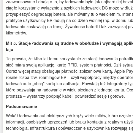
zaawansowane i dbają o to, by ładowanie było jak najbardziej bezp
ciągłe korzystanie wyłącznie z szybkich ładowarek DC może w dłuż
przyspieszyć degradację baterii, ale mówimy tu o wieloletnim, int
praktyce użytkownicy EV ładują na co dzień wolniej (np. w domu lub
ładowanie zostawiają na trasę. Żywotność baterii i tak zazwyczaj p
kilometrów.
Mit 5: Stacje ładowania są trudne w obsłudze i wymagają aplika
kiju
To prawda, że kilka lat temu korzystanie ze stacji ładowania potrafi
sieć miała swoją aplikację, kartę RFID, system płatności. Dziś sytua
Coraz więcej stacji obsługuje płatności zbliżeniowe kartą, Apple Pa
rośnie liczba tzw. roamingów EV – czyli współpracy między operator
ładować auto „obcą” kartą lub aplikacją. Powstają też integratory typ
które pozwalają na ładowanie w wielu sieciach z jednego konta. Ob
prostsza – wystarczy podpiąć kabel, potwierdzić sesję i gotowe.
Podsumowanie
Wokół ładowania aut elektrycznych krąży wiele mitów, które często 
informacji, osobistych uprzedzeń lub braku kontaktu z realnym u
technologia, infrastruktura i doświadczenie użytkownika rozwijają 