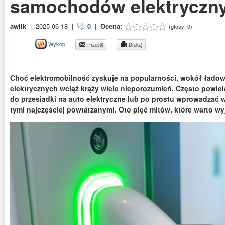
samochodów elektryczn
awilk
|
2025-06-18
|
0
|
Ocena:
(głosy:
0
)
Wykop
Prześlij
Drukuj
Choć elektromobilność zyskuje na popularności, wokół ład
elektrycznych wciąż krąży wiele nieporozumień. Często powie
do przesiadki na auto elektryczne lub po prostu wprowadzać w
tymi najczęściej powtarzanymi. Oto pięć mitów, które warto wy