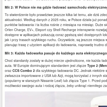
Mit 2: W Polsce nie ma gdzie ładować samochodu elektryczn
To stwierdzenie było prawdziwe jeszcze kilka lat temu, ale dziś zde
aktualności. Według danych z 2025 roku, w Polsce działa już pona
punktów ładowania i ta liczba rośnie z miesiąca na miesiąc. Duże sie
Orlen Charge, EV+, Eleport czy Shell Recharge intensywnie rozwijają
dostępne w aplikacjach pokazują coraz gęstszą sieć dostępnych lok
jak i przy trasach szybkiego ruchu. Oczywiście, są jeszcze miejsc
planując trasę z użyciem aplikacji do ładowania, naprawdę trudno d
Mit 3: Każda ładowarka pasuje do każdego auta elektrycznego
Choć standardy zostały w dużej mierze ujednolicone, nie każda ła
auta. W Europie dominującym standardem jest złącze
Type 2 (Me
oraz
CCS Combo 2
dla szybkiego ładowania DC. Jednak niektóre
zwłaszcza importowane z USA lub Azji, mogą korzystać z innych 
(popularny w starszych Nissanie Leaf) lub złącza Type 1. Przed po
możliwości swojego auta i rodzaj złącza, żeby uniknąć niemiłego z