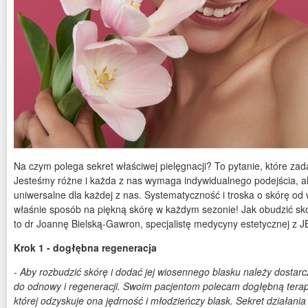
Na czym polega sekret właściwej pielęgnacji? To pytanie, które zada
Jesteśmy różne i każda z nas wymaga indywidualnego podejścia, ale 
uniwersalne dla każdej z nas. Systematyczność i troska o skórę od
właśnie sposób na piękną skórę w każdym sezonie! Jak obudzić sk
to dr Joannę Bielską-Gawron, specjalistę medycyny estetycznej z JB
Krok 1 - dogłębna regeneracja
-
Aby rozbudzić skórę i dodać jej wiosennego blasku należy dostarcz
do odnowy i regeneracji. Swoim pacjentom polecam dogłębną terapi
której odzyskuje ona jędrność i młodzieńczy blask. Sekret działan