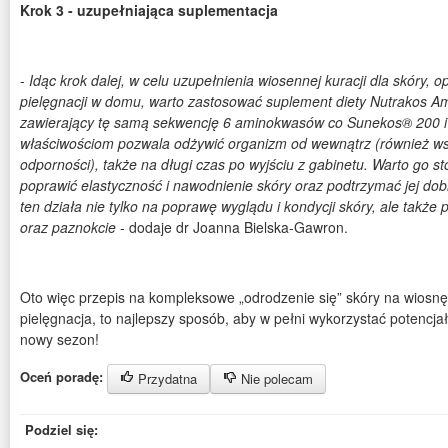
Krok 3 - uzupełniająca suplementacja
-
Idąc krok dalej, w celu uzupełnienia wiosennej kuracji dla skóry, op
pielęgnacji w domu, warto zastosować suplement diety Nutrakos Am
zawierający tę samą sekwencję 6 aminokwasów co Sunekos® 200 i
właściwościom pozwala odżywić organizm od wewnątrz (również w
odporności), także na długi czas po wyjściu z gabinetu. Warto go s
poprawić elastyczność i nawodnienie skóry oraz podtrzymać jej dob
ten działa nie tylko na poprawę wyglądu i kondycji skóry, ale takż
oraz paznokcie
- dodaje dr Joanna Bielska-Gawron.
Oto więc przepis na kompleksowe „odrodzenie się” skóry na wios
pielęgnacja, to najlepszy sposób, aby w pełni wykorzystać potencjał
nowy sezon!
Oceń poradę:
Przydatna
Nie polecam
Podziel się: