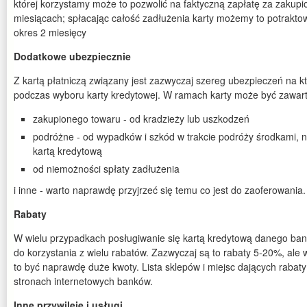
której korzystamy może to pozwolić na faktyczną zapłatę za zakupi
miesiącach; spłacając całość zadłużenia karty możemy to potrakt
okres 2 miesięcy
Dodatkowe ubezpiecznie
Z kartą płatniczą związany jest zazwyczaj szereg ubezpieczeń na k
podczas wyboru karty kredytowej. W ramach karty może być zawart
zakupionego towaru - od kradzieży lub uszkodzeń
podróżne - od wypadków i szkód w trakcie podróży środkami, na
kartą kredytową
od niemożności spłaty zadłużenia
i inne - warto naprawdę przyjrzeć się temu co jest do zaoferowania.
Rabaty
W wielu przypadkach posługiwanie się kartą kredytową danego ba
do korzystania z wielu rabatów. Zazwyczaj są to rabaty 5-20%, al
to być naprawdę duże kwoty. Lista sklepów i miejsc dających rabaty
stronach internetowych banków.
Inne przywileje i usługi