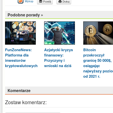
Wykop
Prześlij
Drukuj
Podobne porady »
FunZoneNews:
Azjatycki kryzys
Bitcoin
Platforma dla
finansowy:
przekroczył
inwestorów
Przyczyny i
granicę 50 000$,
kryptowalutowych
wnioski na dziś
osiągając
najwyższy pozi
od 2021 r.
Komentarze
Zostaw komentarz: