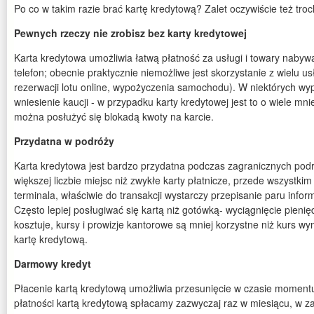
Po co w takim razie brać kartę kredytową? Zalet oczywiście też troch
Pewnych rzeczy nie zrobisz bez karty kredytowej
Karta kredytowa umożliwia łatwą płatność za usługi i towary nabyw
telefon; obecnie praktycznie niemożliwe jest skorzystanie z wielu us
rezerwacji lotu online, wypożyczenia samochodu). W niektórych wy
wniesienie kaucji - w przypadku karty kredytowej jest to o wiele mn
można posłużyć się blokadą kwoty na karcie.
Przydatna w podróży
Karta kredytowa jest bardzo przydatna podczas zagranicznych podr
większej liczbie miejsc niż zwykłe karty płatnicze, przede wszystki
terminala, właściwie do transakcji wystarczy przepisanie paru informa
Często lepiej posługiwać się kartą niż gotówką- wyciągnięcie pien
kosztuje, kursy i prowizje kantorowe są mniej korzystne niż kurs 
kartę kredytową.
Darmowy kredyt
Płacenie kartą kredytową umożliwia przesunięcie w czasie momentu 
płatności kartą kredytową spłacamy zazwyczaj raz w miesiącu, w za