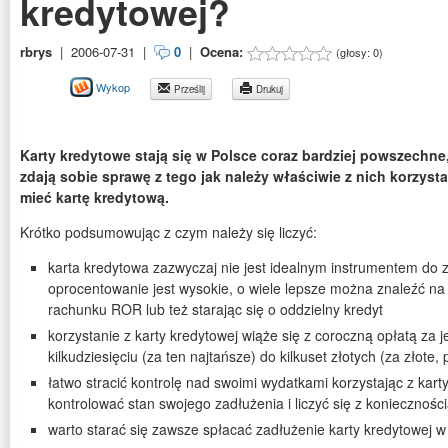
kredytowej?
rbrys
|
2006-07-31
|
0
|
Ocena:
(głosy:
0
)
Wykop
Prześlij
Drukuj
Karty kredytowe stają się w Polsce coraz bardziej powszechne,
zdają sobie sprawę z tego jak należy właściwie z nich korzyst
mieć kartę kredytową.
Krótko podsumowując z czym należy się liczyć:
karta kredytowa zazwyczaj nie jest idealnym instrumentem do z
oprocentowanie jest wysokie, o wiele lepsze można znaleźć na
rachunku ROR lub też starając się o oddzielny kredyt
korzystanie z karty kredytowej wiąże się z coroczną opłatą za 
kilkudziesięciu (za ten najtańsze) do kilkuset złotych (za złote, 
łatwo stracić kontrolę nad swoimi wydatkami korzystając z kart
kontrolować stan swojego zadłużenia i liczyć się z konieczności
warto starać się zawsze spłacać zadłużenie karty kredytowej w