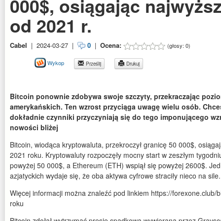
000$, osiągając najwyżs
od 2021 r.
Cabel
|
2024-03-27
|
0
|
Ocena:
(głosy:
0
)
Wykop
Prześlij
Drukuj
Bitcoin ponownie zdobywa swoje szczyty, przekraczając pozi
amerykańskich. Ten wzrost przyciąga uwagę wielu osób. Chces
dokładnie czynniki przyczyniają się do tego imponującego wzro
nowości bliżej
Bitcoin, wiodąca kryptowaluta, przekroczył granicę 50 000$, osiąg
2021 roku. Kryptowaluty rozpoczęły mocny start w zeszłym tygodniu
powyżej 50 000$, a Ethereum (ETH) wspiął się powyżej 2600$. Je
azjatyckich wydaje się, że oba aktywa cyfrowe straciły nieco na sile.
Więcej informacji można znaleźć pod linkiem https://forexone.club/b
roku
Bitcoin zdołał wytrzymać presję spadkową wywieraną przez Grayscal