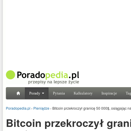
Porady
Pytania
Kalkulatory
Inspiracje
Tag
Poradopedia.pl
›
Pieniądze
›
Bitcoin przekroczył granicę 50 000$, osiągając n
Bitcoin przekroczył gran