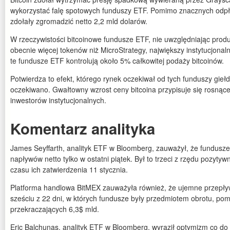
wykorzystać falę spotowych funduszy ETF. Pomimo znacznych odp
zdołały zgromadzić netto 2,2 mld dolarów.
W rzeczywistości bitcoinowe fundusze ETF, nie uwzględniając produ
obecnie więcej tokenów niż MicroStrategy, największy instytucjonal
te fundusze ETF kontrolują około 5% całkowitej podaży bitcoinów.
Potwierdza to efekt, którego rynek oczekiwał od tych funduszy gieł
oczekiwano. Gwałtowny wzrost ceny bitcoina przypisuje się rosnąc
inwestorów instytucjonalnych.
Komentarz analityka
James Seyffarth, analityk ETF w Bloomberg, zauważył, że fundusze
napływów netto tylko w ostatni piątek. Był to trzeci z rzędu pozyty
czasu ich zatwierdzenia 11 stycznia.
Platforma handlowa BitMEX zauważyła również, że ujemne przepł
sześciu z 22 dni, w których fundusze były przedmiotem obrotu, p
przekraczających 6,3$ mld.
Eric Balchunas, analityk ETF w Bloomberg, wyraził optymizm co do