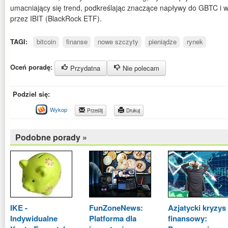
umacniający się trend, podkreślając znaczące napływy do GBTC i 
przez IBIT (BlackRock ETF).
TAGI:
bitcoin
finanse
nowe szczyty
pieniądze
rynek
Oceń poradę:
Przydatna
Nie polecam
Podziel się:
Wykop
Prześlij
Drukuj
Podobne porady »
IKE -
FunZoneNews:
Azjatycki kryzys
Indywidualne
Platforma dla
finansowy: