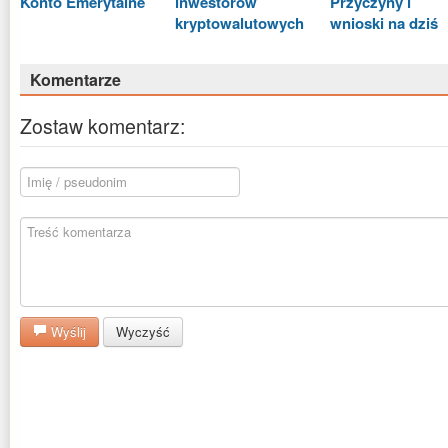
Konto Emerytalne
inwestorów
Przyczyny i
kryptowalutowych
wnioski na dziś
Komentarze
Zostaw komentarz:
Wyślij
Wyczyść