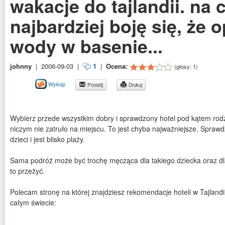
wakacje do tajlandii. na
najbardziej boję się, że o
wody w basenie...
johnny
|
2006-09-03
|
1
|
Ocena:
(głosy:
1
)
Wykop
Prześlij
Drukuj
Wybierz przede wszystkim dobry i sprawdzony hotel pod kątem rodzi
niczym nie zatruło na miejscu. To jest chyba najważniejsze. Sprawdź
dzieci i jest blisko plaży.
Sama podróż może być trochę męcząca dla takiego dziecka oraz dla
to przeżyć.
Polecam stronę na której znajdziesz rekomendacje hoteli w Tajlandi
całym świecie: