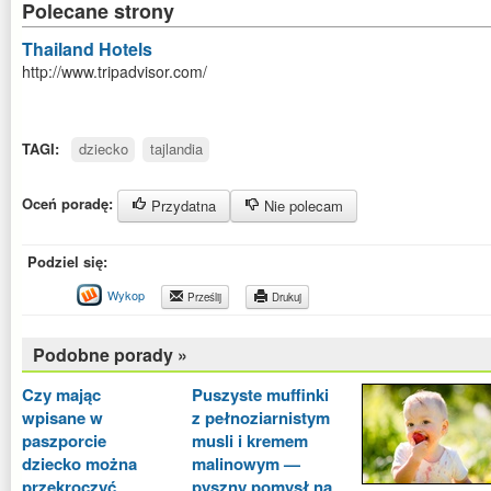
Polecane strony
Thailand Hotels
http://www.tripadvisor.com/
TAGI:
dziecko
tajlandia
Oceń poradę:
Przydatna
Nie polecam
Podziel się:
Wykop
Prześlij
Drukuj
Podobne porady »
Czy mając
Puszyste muffinki
wpisane w
z pełnoziarnistym
paszporcie
musli i kremem
dziecko można
malinowym —
przekroczyć
pyszny pomysł na