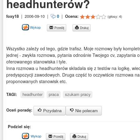
headhunterów?
foxy18
|
2006-09-10
|
0
|
Ocena:
(głosy:
4
)
Wykop
Prześlij
Drukuj
Wszystko zależy od tego, gdzie trafisz. Moje rozmowy były komplet
jednej - zwykła rozmowa, pytania odnośnie Twojego cv, zapytania 
oferowanego stanowiska i tyle.
Inna rozmowa u headhunterów składała się z testów na logikę, wiedz
predyspozycji zawodowych. Druga część to oczywiście rozmowa na
proponowanych stanowisk etc.
TAGI:
headhunter
praca
szukam pracy
Oceń poradę:
Przydatna
Nie polecam
Podziel się:
Wykop
Prześlij
Drukuj