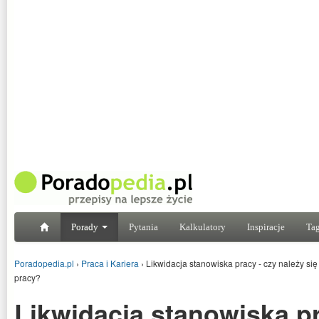
Porady
Pytania
Kalkulatory
Inspiracje
Tag
Poradopedia.pl
›
Praca i Kariera
›
Likwidacja stanowiska pracy - czy należy s
pracy?
Likwidacja stanowiska pr