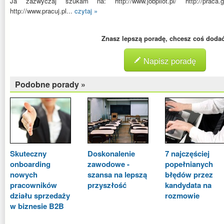
Ja zazwyczaj szukam na: http://www.jobpilot.pl/ http://praca.gaz
http://www.pracuj.pl...
czytaj »
Znasz lepszą poradę, chcesz coś doda
Napisz poradę
Podobne porady »
Skuteczny
Doskonalenie
7 najczęściej
onboarding
zawodowe -
popełnianych
nowych
szansa na lepszą
błędów przez
pracowników
przyszłość
kandydata na
działu sprzedaży
rozmowie
w biznesie B2B