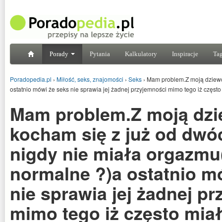
Porady
Pytania
Kalkulatory
Inspiracje
Tag
Poradopedia.pl
›
Miłość, seks, znajomości
›
Seks
›
Mam problem.Z moją dziewcz
ostatnio mówi że seks nie sprawia jej żadnej przyjemności mimo tego iż często 
Mam problem.Z moją dz
kocham się z już od dwóc
nigdy nie miała orgazmu
normalne ?)a ostatnio m
nie sprawia jej żadnej p
mimo tego iż często mia