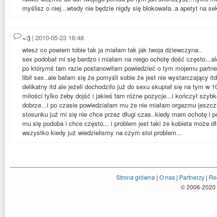
myślisz o niej...wtedy nie będzie nigdy się blokowała..a apetyt na 
~:)
| 2010-05-23 16:48
wiesz co powiem tobie tak ja miałam tak jak twoja dziewczyna..
sex podobał mi się bardzo i miałam na niego ochotę dość często...al
po którymś tam razie postanowiłam powiedzieć o tym mojemu partnero
libił sex..ale bałam się że pomyśli sobie że jest nie wystarczający itd
delikatny itd ale jeżeli dochodziło już do sexu skupiał się na tym w 
miłości tylko żeby dojść i jakieś tam różne pozycje...i kończył szyb
dobrze...i po czasie powiedziałam mu że nie miałam orgazmu jeszc
stosunku już mi się nie chce przez długi czas..kiedy mam ochotę i po
mu się podoba i chce często... i problem jest taki że kobieta może dłu
wszystko kiedy już wiedzielismy na czym stoi problem...
Strona główna
|
O nas
|
Partnerzy
|
Re
© 2006-2020 