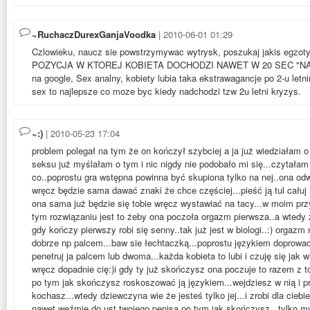
~RuchaczDurexGanjaVoodka
| 2010-06-01 01:29
Czlowieku, naucz sie powstrzymywac wytrysk, poszukaj jakis egzot
POZYCJA W KTOREJ KOBIETA DOCHODZI NAWET W 20 SEC "NA B
na google, Sex analny, kobiety lubia taka ekstrawagancje po 2-u let
sex to najlepsze co moze byc kiedy nadchodzi tzw 2u letni kryzys.
~:)
| 2010-05-23 17:04
problem polegał na tym że on kończył szybciej a ja już wiedziałam o
seksu już myślałam o tym i nic nigdy nie podobało mi się...czytałam
co..poprostu gra wstępna powinna być skupiona tylko na nej..ona o
wręcz będzie sama dawać znaki że chce częściej...pieść ją tul całuj il
ona sama już będzie się tobie wręcz wystawiać na tacy...w moim przy
tym rozwiązaniu jest to żeby ona poczoła orgazm pierwsza..a wtedy 
gdy kończy pierwszy robi się senny..tak już jest w biologi..:) orgazm
dobrze np palcem...baw sie łechtaczką...poprostu językiem doprowad
penetruj ja palcem lub dwoma...każda kobieta to lubi i czuję się jak w
wręcz dopadnie cię:)i gdy ty już skończysz ona poczuje to razem z tob
po tym jak skończysz roskoszować ją językiem...wejdziesz w nią i pr
kochasz...wtedy dziewczyna wie że jesteś tylko jej...i zrobi dla ciebie
nawet weźmie do ust twojego penisa po tym jak skończysz...tylko musi