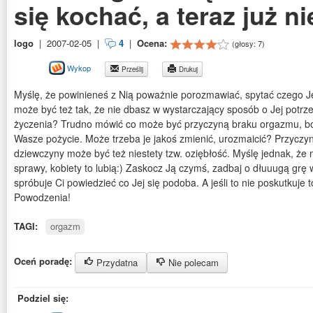
się kochać, a teraz już n
logo
|
2007-02-05
|
4
|
Ocena:
(głosy:
7
)
Wykop
Prześlij
Drukuj
Myślę, że powinieneś z Nią poważnie porozmawiać, spytać czego Je
może być też tak, że nie dbasz w wystarczający sposób o Jej potrz
życzenia? Trudno mówić co może być przyczyną braku orgazmu, bo
Wasze pożycie. Może trzeba je jakoś zmienić, urozmaicić? Przyczy
dziewczyny może być też niestety tzw. oziębłość. Myślę jednak, że 
sprawy, kobiety to lubią:) Zaskocz Ją czymś, zadbaj o dłuuugą grę
spróbuje Ci powiedzieć co Jej się podoba. A jeśli to nie poskutkuje
Powodzenia!
TAGI:
orgazm
Oceń poradę:
Przydatna
Nie polecam
Podziel się: