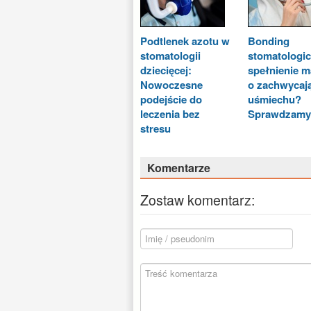
Podtlenek azotu w
Bonding
stomatologii
stomatologic
dziecięcej:
spełnienie 
Nowoczesne
o zachwycaj
podejście do
uśmiechu?
leczenia bez
Sprawdzamy
stresu
Komentarze
Zostaw komentarz: