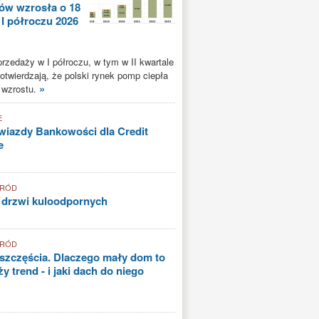
ów wzrosła o 18
 I półroczu 2026
rzedaży w I półroczu, w tym w II kwartale
potwierdzają, że polski rynek pomp ciepła
»
 wzrostu.
E
iazdy Bankowości dla Credit
e
GRÓD
 drzwi kuloodpornych
GRÓD
szczęścia. Dlaczego mały dom to
y trend - i jaki dach do niego