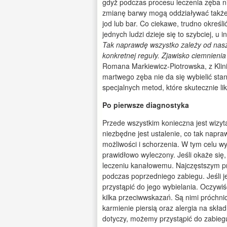
gdyż podczas procesu leczenia zęba ni
zmianę barwy mogą oddziaływać także p
jod lub bar. Co ciekawe, trudno określ
jednych ludzi dzieje się to szybciej, u
Tak naprawdę wszystko zależy od nas
konkretnej reguły. Zjawisko ciemnieni
Romana Markiewicz-Piotrowska, z Klinik
martwego zęba nie da się wybielić st
specjalnych metod, które skutecznie li
Po pierwsze diagnostyka
Przede wszystkim konieczna jest wizyta
niezbędne jest ustalenie, co tak napr
możliwości i schorzenia. W tym celu w
prawidłowo wyleczony. Jeśli okaże się,
leczeniu kanałowemu. Najczęstszym p
podczas poprzedniego zabiegu. Jeśli 
przystąpić do jego wybielania. Oczywiś
kilka przeciwwskazań. Są nimi próchnic
karmienie piersią oraz alergia na skład
dotyczy, możemy przystąpić do zabieg