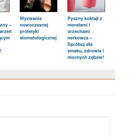
Wyzwania
Pyszny koktajl z
zny –
nowoczesnej
morelami i
marzeń
protetyki
orzechami
ącym
stomatologicznej
nerkowca –
Spróbuj dla
!
smaku, zdrowia i
mocnych zębów!