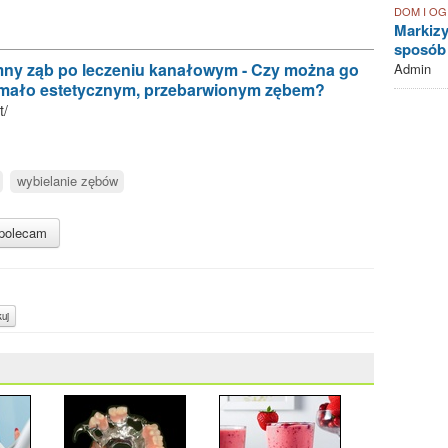
DOM I O
Markizy
sposób
emny ząb po leczeniu kanałowym - Czy można go
Admin
z mało estetycznym, przebarwionym zębem?
t/
wybielanie zębów
polecam
uj