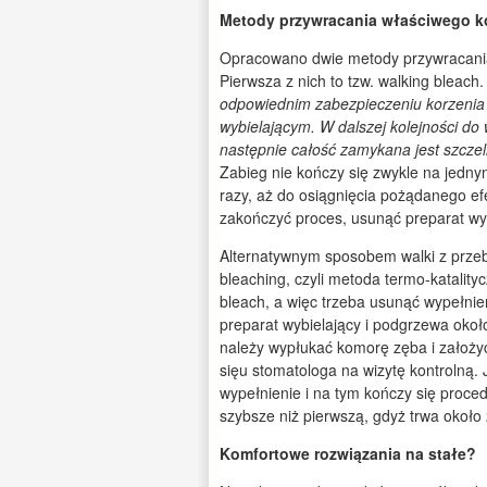
Metody przywracania właściwego k
Opracowano dwie metody przywracani
Pierwsza z nich to tzw. walking bleach.
odpowiednim zabezpieczeniu korzenia
wybielającym. W dalszej kolejności do 
następnie całość zamykana jest szcze
Zabieg nie kończy się zwykle na jedny
razy, aż do osiągnięcia pożądanego efe
zakończyć proces, usunąć preparat wy
Alternatywnym sposobem walki z przeb
bleaching, czyli metoda termo-katality
bleach, a więc trzeba usunąć wypełni
preparat wybielający i podgrzewa około
należy wypłukać komorę zęba i założyć
sięu stomatologa na wizytę kontrolną. 
wypełnienie i na tym kończy się proc
szybsze niż pierwszą, gdyż trwa około 
Komfortowe rozwiązania na stałe?