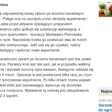
oloru
a odpowiedniej barwy zębom po leczeniu kanałowym.
 -
Polega ona na usunięciu przez dentystę wypełnienia i
 zęba przed aktywnie działającym preparatem
wnętrza zęba aplikuje się substancję wybielającą, a
lnym opatrunkiem -
tłumaczy Markiewicz-Piotrowska.
m razie. Najczęściej trzeba go powtarzać dwa do trzech
ktu estetycznego. Jeśli uda się go uzyskać, należy
bielający i wykonać nowe wypełnienie.
arwionymi zębami po leczeniu kanałowym jest tzw. power
czna. Pierwszy krok jest taki sam, jak w przypadku walking
enie i wytrawić komorę zęba kwasem. Następnie nakłada się
 5 minut. Operacja ta jest powtarzana kilka razy, po czym
 tymczasowe wypełnienie. Po kilku dniach trzeba pojawić
Jeśli efekt jest zadowalający, wykonuje się docelowe
edura medyczna. Wybielanie tą metodą jest zdecydowanie
Najn
2-3 tygodni.
DOM I O
Sprzed
do ogr