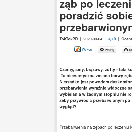
ząb po leczen
poradzić sobi
przebarwiony
TokTokPR
|
2020-09-04
|
0
|
Ocen
Wykop
Prześlij
Dr
Czarny, siny, brązowy, żółty - taki 
Ta nieestetyczna zmiana barwy zęb
Nierzadko jest powodem dyskomfortu
przebarwienia wyraźnie widoczne są
wybielania w żadnym stopniu nie ro
żeby przywrócić przebarwionym po
wygląd?
Przebarwienia na zębach po leczeniu ka