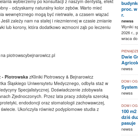
elania wybierzemy po konsultacji z naszym dentystą, efekt
budynk
obny - odzyskamy naturalny kolor zębów. Warto mieć
proc. w
nia wewnętrznego mogą być nietrwałe, a czasem wiązać
r.
. Jeśli zależy nam na stałej i niezmiennej w czasie zmianie
newss
Wyniki sp
ówki lub korony, która dodatkowo wzmocni ząb po leczeniu
2026 r., 
wraca do
PIENIĄDZ
na piotrowscybejnarowicz.pl
Dwie Gw
Agricol
newss
 - Piotrowska
zKliniki Piotrowscy & Bejnarowicz
DOM I O
tka Śląskiego Uniwersytetu Medycznego, odbyła staż w
System
edycyny Specjalistycznej. Doświadczenie zdobywała
newss
nach Zjednoczonych. Przez lata pracy zdobyła szeroką
oprotetyki, endodoncji oraz stomatologii zachowawczej,
DOM I O
a świecie. Ukończyła również podyplomowe studia z
100 m2 
dziś duż
pasuje
newss