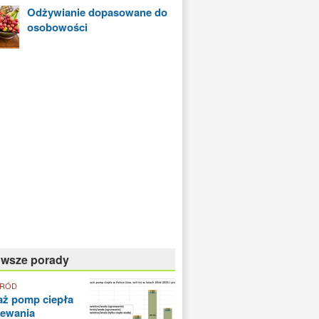
Odżywianie dopasowane do
osobowości
owsze porady
GRÓD
aż pomp ciepła
zewania