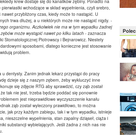
ekiedy krew dostaje się do kanalików zębiny. Ponadto na
ierwiastki wchodzące w skład wypełnienia, czyli srebro,
ić nawet przybliżony czas, kiedy może to nastąpić. U
 innych trwa dłużej, a u niektórych może nie nastąpić nigdy.
-
zego organizmu. Aczkolwiek nie ma w tym wypadku żadnej
Pole
a zębów może wystąpić nawet po kilku latach -
zaznacza
i Stomatologicznej Piotrowscy i Bejnarowicz. Niestety
andardowymi sposobami, dlatego konieczne jest stosowanie
kwidują problem.
 u dentysty. Zanim jednak lekarz przystąpi do pracy
awdę dzieje się z naszym zębem, żeby wykluczyć inne
ykonuje się zdjęcie RTG aby sprawdzić, czy ząb został
 że tak nie jest, trzeba będzie poddać się ponownie
roblemem jest nieprawidłowe wyczyszczenie kanału
jednak ząb został wyleczony prawidłowo, to można
cie, jak przy każdym zabiegu, tak i w tym wypadku, istnieje
a, nieszczelne wypełnienia, stan zapalny dziąseł, ciąża i
niki substancji wybielających. Jeśli żadna z nich nas nie
u.