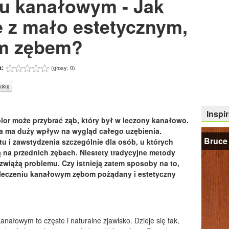
iu kanałowym - Jak
e z mało estetycznym,
m zębem?
a:
(głosy:
0
)
ukuj
Inspir
kolor może przybrać ząb, który był w leczony kanałowo.
a ma duży wpływ na wygląd całego uzębienia.
Bruce 
 i zawstydzenia szczególnie dla osób, u których
 na przednich zębach. Niestety tradycyjne metody
zwiążą problemu. Czy istnieją zatem sposoby na to,
 leczeniu kanałowym zębom pożądany i estetyczny
nałowym to częste i naturalne zjawisko. Dzieje się tak,