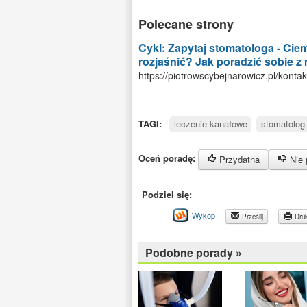
Polecane strony
Cykl: Zapytaj stomatologa - Ci
rozjaśnić? Jak poradzić sobie 
https://piotrowscybejnarowicz.pl/kontak
TAGI:
leczenie kanałowe
stomatolog
Oceń poradę:
Przydatna
Nie 
Podziel się:
Wykop
Prześlij
Druk
Podobne porady »