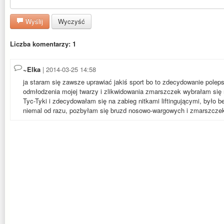
Wyślij
Wyczyść
Liczba komentarzy: 1
~Elka
| 2014-03-25 14:58
ja staram się zawsze uprawiać jakiś sport bo to zdecydowanie poleps
odmłodzenia mojej twarzy i zlikwidowania zmarszczek wybrałam się n
Tyc-Tyki i zdecydowałam się na zabieg nitkami liftingującymi, było 
niemal od razu, pozbyłam się bruzd nosowo-wargowych i zmarszcze