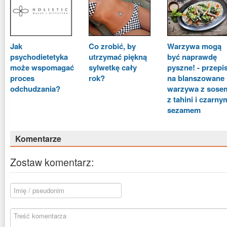
Jak
Co zrobić, by
Warzywa mogą
psychodietetyka
utrzymać piękną
być naprawdę
może wspomagać
sylwetkę cały
pyszne! - przepi
proces
rok?
na blanszowane
odchudzania?
warzywa z sose
z tahini i czarny
sezamem
Komentarze
Zostaw komentarz: