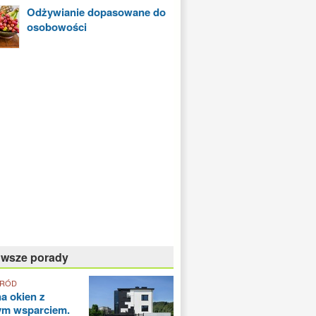
Odżywianie dopasowane do
osobowości
owsze porady
GRÓD
a okien z
ym wsparciem.