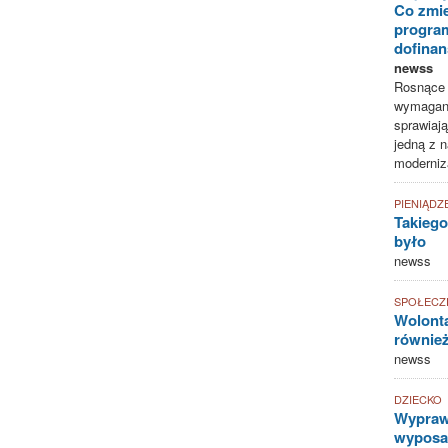
Co zmie
progra
dofina
newss
Rosnące k
wymagani
sprawiają
jedną z n
moderniz
PIENIĄDZ
Takiego
było
newss
SPOŁECZ
Wolonta
równie
newss
DZIECKO
Wyprawk
wyposaż