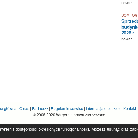
newss
DOM I O
Sprzed
budynkó
2026 r.
newss
na główna
|
O nas
|
Partnerzy
|
Regulamin serwisu
|
Informacja o cookies
|
Kontakt
© 2006-2020 Wszystkie prawa zastrzeżone
pewnienia dostępności określonych funkcjonalności. Możesz usunąć oraz zablok