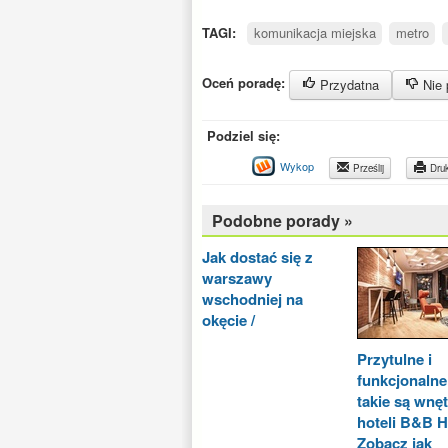
TAGI:
komunikacja miejska
metro
Oceń poradę:
Przydatna
Nie 
Podziel się:
Wykop
Prześlij
Druk
Podobne porady »
Jak dostać się z
warszawy
wschodniej na
okęcie /
Przytulne i
funkcjonalne
takie są wnę
hoteli B&B H
Zobacz jak