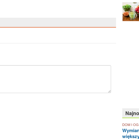
Najn
DOM I O
Wymian
większ