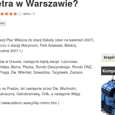
tra w Warszawie?
(głosy:
1
)
ukuj
tacji Plac Wilsona do stacji Kabaty (stan na kwiecień 2007).
rzu o stację Marymont, Park Kaskada, Bielany,
udnia 2007 r.)
Inspir
ów w Ursusie, następnie będą stacje: Lazurowa,
Wolska, Bema, Płocka, Rondo Daszyńskiego, Rondo ONZ,
Kompa
Praga, Dw. Wileński, Szwedzka, Targówek, Zacisze,
 na Pradze, iść następnie przez Dw. Wschodni,
traczna, Ostrobramską, Orlik, a następnie Wilgę.
tp://www.siskom.waw.pl/kp-metro.htm )