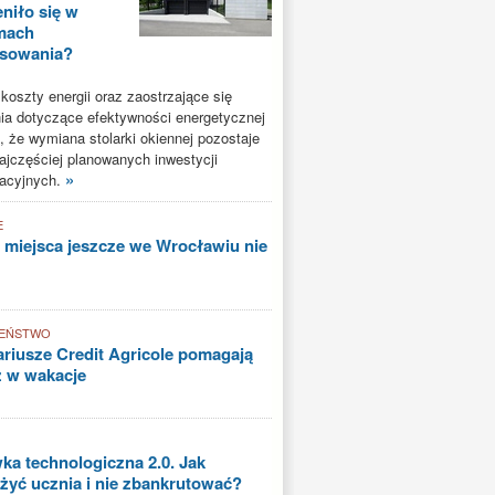
niło się w
mach
nsowania?
oszty energii oraz zaostrzające się
a dotyczące efektywności energetycznej
, że wymiana stolarki okiennej pozostaje
ajczęściej planowanych inwestycji
»
acyjnych.
E
 miejsca jeszcze we Wrocławiu nie
EŃSTWO
riusze Credit Agricole pomagają
ż w wakacje
a technologiczna 2.0. Jak
yć ucznia i nie zbankrutować?