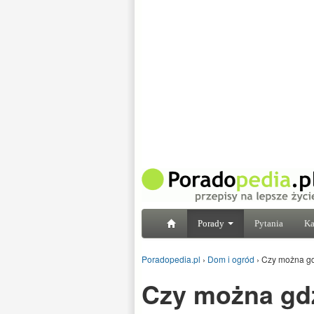
Porady
Pytania
Ka
Poradopedia.pl
›
Dom i ogród
›
Czy można gd
Czy można gdz