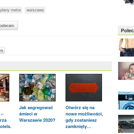
plany metra
warszawa
polecam
Pole
uj
Jak segregować
Otwórz się na
 –
śmieci w
nowe możliwości,
trza
Warszawie 2020?
gdy zostaniesz
otels.
zamknięty…