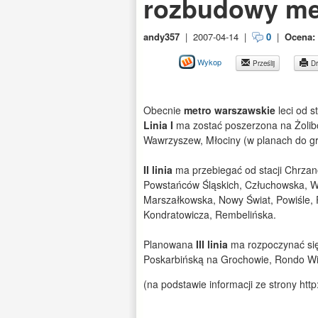
rozbudowy me
andy357
|
2007-04-14
|
0
|
Ocena:
Wykop
Prześlij
Dr
Obecnie
metro
warszawskie
leci od s
Linia I
ma zostać poszerzona na Żolibo
Wawrzyszew, Młociny (w planach do gr
II linia
ma przebiegać od stacji Chrzan
Powstańców Śląskich, Człuchowska, 
Marszałkowska, Nowy Świat, Powiśle, 
Kondratowicza, Rembelińska.
Planowana
III linia
ma rozpoczynać się
Poskarbińską na Grochowie, Rondo Wia
(na podstawie informacji ze strony ht