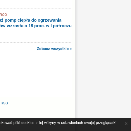
GRÓD
aż pomp ciepła do ogrzewania
w wzrosła o 18 proc. w I półroczu
Zobacz wszystkie »
|
RSS
×
ować pliki cookies z tej witryny w ustawieniach swojej przeglądarki.