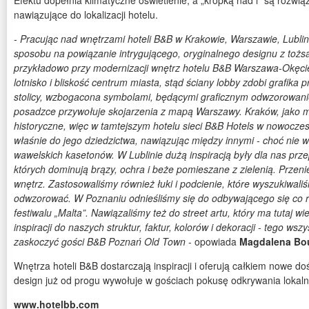
Efektu dopełnia klimatyczne oświetlenie, a „kropką nad i" są rozwią
nawiązujące do lokalizacji hotelu.
-
Pracując nad wnętrzami hoteli B&B w Krakowie, Warszawie, Lublin
sposobu na powiązanie intrygującego, oryginalnego designu z tożsa
przykładowo przy modernizacji wnętrz hotelu B&B Warszawa-Okęc
lotnisko i bliskość centrum miasta, stąd ściany lobby zdobi grafik
stolicy, wzbogacona symbolami, będącymi graficznym odwzorowan
posadzce przywołuje skojarzenia z mapą Warszawy. Kraków, jako m
historyczne, więc w tamtejszym hotelu sieci B&B Hotels w nowocze
właśnie do jego dziedzictwa, nawiązując między innymi - choć nie 
wawelskich kasetonów. W Lublinie dużą inspiracją były dla nas prze
których dominują brązy, ochra i beże pomieszane z zielenią. Przeni
wnętrz. Zastosowaliśmy również łuki i podcienie, które wyszukiwaliś
odwzorować. W Poznaniu odnieśliśmy się do odbywającego się co r
festiwalu „Malta”. Nawiązaliśmy też do street artu, który ma tutaj wi
inspiracji do naszych struktur, faktur, kolorów i dekoracji - tego ws
zaskoczyć gości B&B Poznań Old Town
- opowiada
Magdalena Bo
Wnętrza hoteli B&B dostarczają inspiracji i oferują całkiem nowe 
design już od progu wywołuje w gościach pokusę odkrywania lokalny
www.hotelbb.com