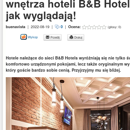
wnętrza hoteli B&B Hote
jak wyglądają!
buenavista
|
2022-08-19
|
0
|
Ocena:
(głosy:
0
)
Wykop
Prześlij
Drukuj
Hotele należące do sieci B&B Hotels wyróżniają się nie tylko św
komfortowo urządzonymi pokojami, lecz także oryginalnym wy
który goście bardzo sobie cenią. Przyjrzyjmy mu się bliżej.