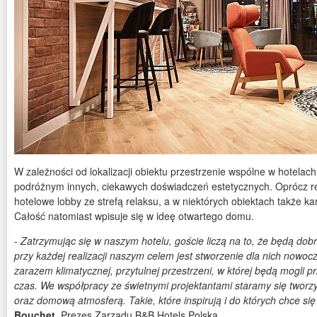
W zależności od lokalizacji obiektu przestrzenie wspólne w hotelac
podróżnym innych, ciekawych doświadczeń estetycznych. Oprócz re
hotelowe lobby ze strefą relaksu, a w niektórych obiektach także k
Całość natomiast wpisuje się w ideę otwartego domu.
-
Zatrzymując się w naszym hotelu, goście liczą na to, że będą dob
przy każdej realizacji naszym celem jest stworzenie dla nich nowocz
zarazem klimatycznej, przytulnej przestrzeni, w której będą mogli 
czas. We współpracy ze świetnymi projektantami staramy się twor
oraz domową atmosferą. Takie, które inspirują i do których chce si
Bouchet
, Prezes Zarządu B&B Hotels Polska.