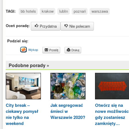
TAGI:
bb hotels
krakow
lublin
poznań
warszawa
Oceń poradę:
Przydatna
Nie polecam
Podziel się:
Wykop
Prześlij
Drukuj
Podobne porady »
City break –
Jak segregować
Otwórz się na
ciekawy pomysł
śmieci w
nowe możliwości
nie tylko na
Warszawie 2020?
gdy zostaniesz
weekend
zamknięty…