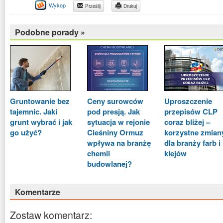
Wykop
Prześlij
Drukuj
Podobne porady »
Gruntowanie bez
Ceny surowców
Uproszczenie
tajemnic. Jaki
pod presją. Jak
przepisów CLP
grunt wybrać i jak
sytuacja w rejonie
coraz bliżej –
go użyć?
Cieśniny Ormuz
korzystne zmian
wpływa na branżę
dla branży farb i
chemii
klejów
budowlanej?
Komentarze
Zostaw komentarz: