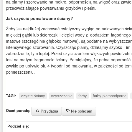
na plamy i szorowanie na mokro, odpornością na wilgoć oraz zawier
przeciwdziałające powstawaniu grzybów i pleśni.
Jak czyścić pomalowane ściany?
Żeby jak najdłużej zachować estetyczny wygląd pomalowanych ścia
miękkiej gąbki lub ściereczki i ciepłej wody z dodatkiem łagodneg
matowe (szczególnie głęboko matowe), są podatne na wybłyszczani
intensywnego szorowania. Czyszcząc plamy, działajmy szybko - im
zabrudzenie, tym lepiej. Przed czyszczeniem większych powierzchn
test na małym fragmencie ściany. Pamiętajmy, że pełną odporność 
zwykle po upływie ok. 4 tygodni od malowania, w zależności od temp
pomieszczeniu.
TAGI:
czyste ściany
czyszczenie
farby
farby plamoodporne
Oceń poradę:
Przydatna
Nie polecam
Podziel się: