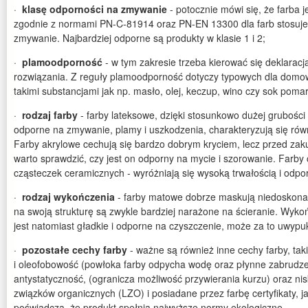
·
klasę odporności na zmywanie
- potocznie mówi się, że farba 
zgodnie z normami PN-C-81914 oraz PN-EN 13300 dla farb stosuje 
zmywanie. Najbardziej odporne są produkty w klasie 1 i 2;
·
plamoodporność
- w tym zakresie trzeba kierować się deklarac
rozwiązania. Z reguły plamoodporność dotyczy typowych dla dom
takimi substancjami jak np. masło, olej, keczup, wino czy sok pom
·
rodzaj farby
- farby lateksowe, dzięki stosunkowo dużej grubości 
odporne na zmywanie, plamy i uszkodzenia, charakteryzują się równ
Farby akrylowe cechują się bardzo dobrym kryciem, lecz przed za
warto sprawdzić, czy jest on odporny na mycie i szorowanie. Farby 
cząsteczek ceramicznych - wyróżniają się wysoką trwałością i odpo
·
rodzaj wykończenia
- farby matowe dobrze maskują niedoskonał
na swoją strukturę są zwykle bardziej narażone na ścieranie. Wyko
jest natomiast gładkie i odporne na czyszczenie, może za to uwyp
·
pozostałe cechy farby
- ważne są również inne cechy farby, ta
i oleofobowość (powłoka farby odpycha wodę oraz płynne zabrudzen
antystatyczność, (ogranicza możliwość przywierania kurzu) oraz ni
związków organicznych (LZO) i posiadane przez farbę certyfikaty, ja
poświadcza, że produkt spełnia najwyższe normy ekologiczne.