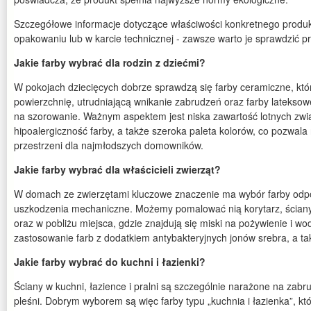
Szczegółowe informacje dotyczące właściwości konkretnego produ
opakowaniu lub w karcie technicznej - zawsze warto je sprawdzić 
Jakie farby wybrać dla rodzin z dziećmi?
W pokojach dziecięcych dobrze sprawdzą się farby ceramiczne, któ
powierzchnię, utrudniającą wnikanie zabrudzeń oraz farby lateks
na szorowanie. Ważnym aspektem jest niska zawartość lotnych zwi
hipoalergiczność farby, a także szeroka paleta kolorów, co pozwala
przestrzeni dla najmłodszych domowników.
Jakie farby wybrać dla właścicieli zwierząt?
W domach ze zwierzętami kluczowe znaczenie ma wybór farby odpor
uszkodzenia mechaniczne. Możemy pomalować nią korytarz, ściany 
oraz w pobliżu miejsca, gdzie znajdują się miski na pożywienie i wo
zastosowanie farb z dodatkiem antybakteryjnych jonów srebra, a ta
Jakie farby wybrać do kuchni i łazienki?
Ściany w kuchni, łazience i pralni są szczególnie narażone na zabr
pleśni. Dobrym wyborem są więc farby typu „kuchnia i łazienka”, kt