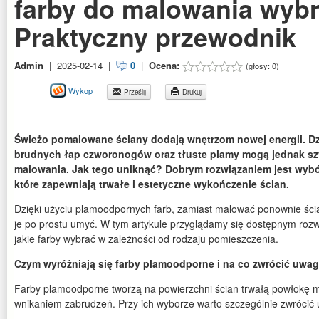
farby do malowania wyb
Praktyczny przewodnik
Admin
|
2025-02-14
|
0
|
Ocena:
(głosy:
0
)
Wykop
Prześlij
Drukuj
Świeżo pomalowane ściany dodają wnętrzom nowej energii. Dzi
brudnych łap czworonogów oraz tłuste plamy mogą jednak sz
malowania.
Jak tego uniknąć? Dobrym rozwiązaniem jest wyb
które zapewniają trwałe i estetyczne wykończenie ścian.
Dzięki użyciu plamoodpornych farb, zamiast malować ponownie ści
je po prostu umyć. W tym artykule przyglądamy się dostępnym roz
jakie farby wybrać w zależności od rodzaju pomieszczenia.
Czym wyróżniają się farby plamoodporne i na co zwrócić uwag
Farby plamoodporne tworzą na powierzchni ścian trwałą powłokę 
wnikaniem zabrudzeń. Przy ich wyborze warto szczególnie zwrócić