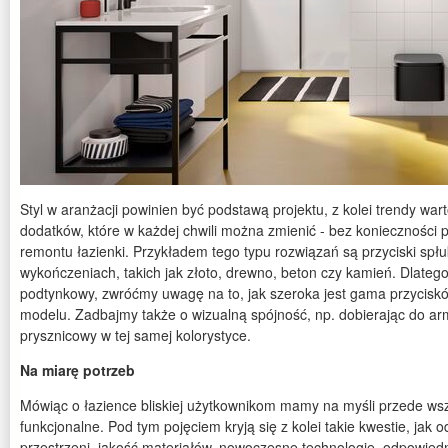
Styl w aranżacji powinien być podstawą projektu, z kolei trendy wa
dodatków, które w każdej chwili można zmienić - bez konieczności
remontu łazienki. Przykładem tego typu rozwiązań są przyciski spłu
wykończeniach, takich jak złoto, drewno, beton czy kamień. Dlatego
podtynkowy, zwróćmy uwagę na to, jak szeroka jest gama przycis
modelu. Zadbajmy także o wizualną spójność, np. dobierając do arma
prysznicowy w tej samej kolorystyce.
Na miarę potrzeb
Mówiąc o łazience bliskiej użytkownikom mamy na myśli przede ws
funkcjonalne. Pod tym pojęciem kryją się z kolei takie kwestie, jak
przestrzeni, jakość materiałów, nowoczesne technologie, odpowiedn