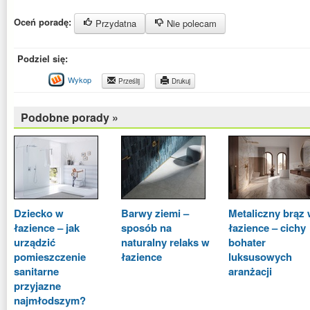
Oceń poradę:
Przydatna
Nie polecam
Podziel się:
Wykop
Prześlij
Drukuj
Podobne porady »
Dziecko w
Barwy ziemi –
Metaliczny brąz
łazience – jak
sposób na
łazience – cichy
urządzić
naturalny relaks w
bohater
pomieszczenie
łazience
luksusowych
sanitarne
aranżacji
przyjazne
najmłodszym?