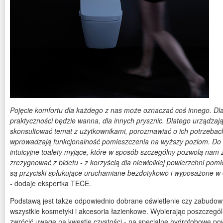
Pojęcie komfortu dla każdego z nas może oznaczać coś innego. D
praktyczności będzie wanna, dla innych prysznic. Dlatego urządzaj
skonsultować temat z użytkownikami, porozmawiać o ich potrzebach.
wprowadzają funkcjonalność pomieszczenia na wyższy poziom. Do 
intuicyjne toalety myjące, które w sposób szczególny pozwolą nam 
zrezygnować z bidetu - z korzyścią dla niewielkiej powierzchni po
są przyciski spłukujące uruchamiane bezdotykowo i wyposażone w 
-
dodaje ekspertka TECE.
Podstawą jest także odpowiednio dobrane oświetlenie czy zabudo
wszystkie kosmetyki i akcesoria łazienkowe. Wybierając poszczegó
zwrócić uwagę na kwestie czystości - na specjalne hydrofobowe powł