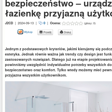
bezpieczeństwo – urząd
łazienkę przyjazną użyt
J2CD
|
2024-09-13
|
0
|
Ocena:
(głosy:
0
)
Wykop
Prześlij
Drukuj
Jednym z podstawowych kryteriów, jakimi kierujemy się podcza
estetyka. Jednak równie ważna jak trendy czy design jest funk
zastosowanych rozwiązań. Dlatego już na etapie projektowan
powinniśmy uwzględnić indywidualne potrzeby wszystkich d
bezpieczeństwo oraz komfort. Tylko wtedy możemy mieć pewno
przyjazna wszystkim użytkownikom.