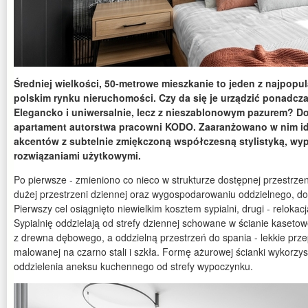
Średniej wielkości, 50-metrowe mieszkanie to jeden z najpopu
polskim rynku nieruchomości. Czy da się je urządzić ponadc
Elegancko i uniwersalnie, lecz z nieszablonowym pazurem? D
apartament autorstwa pracowni KODO. Zaaranżowano w nim ide
akcentów z subtelnie zmiękczoną współczesną stylistyką, wy
rozwiązaniami użytkowymi.
Po pierwsze - zmieniono co nieco w strukturze dostępnej przestrzen
dużej przestrzeni dziennej oraz wygospodarowaniu oddzielnego, d
Pierwszy cel osiągnięto niewielkim kosztem sypialni, drugi - relok
Sypialnię oddzielają od strefy dziennej schowane w ścianie kaset
z drewna dębowego, a oddzielną przestrzeń do spania - lekkie prz
malowanej na czarno stali i szkła. Formę ażurowej ścianki wykorzy
oddzielenia aneksu kuchennego od strefy wypoczynku.