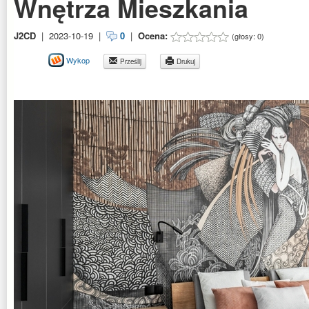
Wnętrza Mieszkania
J2CD
|
2023-10-19
|
0
|
Ocena:
(głosy:
0
)
Wykop
Prześlij
Drukuj