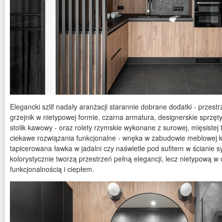
Elegancki szlif nadały aranżacji starannie dobrane dodatki - przes
grzejnik w nietypowej formie, czarna armatura, designerskie sprzę
stolik kawowy - oraz rolety rzymskie wykonane z surowej, mięsistej
ciekawe rozwiązania funkcjonalne - wnęka w zabudowie meblowej ko
tapicerowana ławka w jadalni czy naświetle pod sufitem w ścianie syp
kolorystycznie tworzą przestrzeń pełną elegancji, lecz nietypową w
funkcjonalnością i ciepłem.