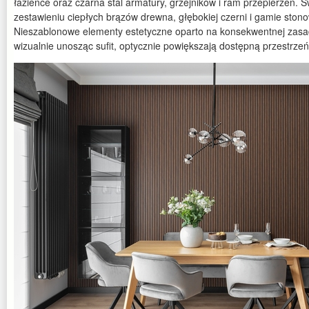
łazience oraz czarna stal armatury, grzejników i ram przepierzeń.
zestawieniu ciepłych brązów drewna, głębokiej czerni i gamie ston
Nieszablonowe elementy estetyczne oparto na konsekwentnej zasadzi
wizualnie unosząc sufit, optycznie powiększają dostępną przestrzeń