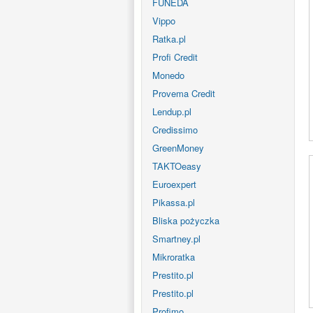
FUNEDA
Vippo
Ratka.pl
Profi Credit
Monedo
Provema Credit
Lendup.pl
Credissimo
GreenMoney
TAKTOeasy
Euroexpert
Pikassa.pl
Bliska pożyczka
Smartney.pl
Mikroratka
Prestito.pl
Prestito.pl
Profimo