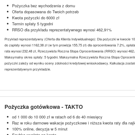
Pożyczka bez wychodzenia z domu
Oferta dopasowana do Twoich potrzeb
Kwota pożyczki do 6000 zł
Termin spłaty 5 tygodni
RRSO dla przykładu reprezentatywnego wynosi 462,91%
Przykład reprezentatywny (Oferta dla Klienta Indywidualnego): Dla pożyczki w kwocie 100
do zapłaty wynosi 1162,38 zł (w tym prowizja 155,75 zł) dla oprocentowania 7.2%, opła
rata wynosi 232,48 zł, Rzeczywista Roczna Stopa Oprocentowania (RRSO) wynosi 462,89
Maksymalny okres spłaty: 5 tygodni. Maksymalna Rzeczywista Roczna Stopa Oprocen
pożyczki zależy od wyniku oceny zdolności kredytowej wnioskodawcy. Kalkulacja zosta
reprezentatywnym przykładzie.
Pożyczka gotówkowa - TAKTO
od 1 000 do 10 000 zł w ratach od 6 do 40 miesięcy
Raz w roku darmowe wakacje pożyczkowe i niższa kwota raty dla najl
100% online, decyzja w 5 minut
Szybka wypłata na konto