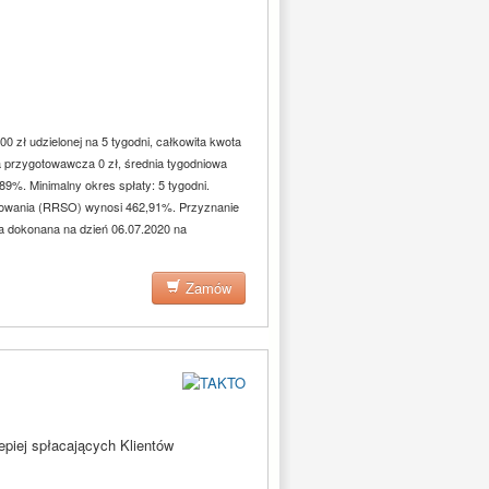
0 zł udzielonej na 5 tygodni, całkowita kwota
ta przygotowawcza 0 zł, średnia tygodniowa
%. Minimalny okres spłaty: 5 tygodni.
towania (RRSO) wynosi 462,91%. Przyznanie
ła dokonana na dzień 06.07.2020 na
Zamów
epiej spłacających Klientów