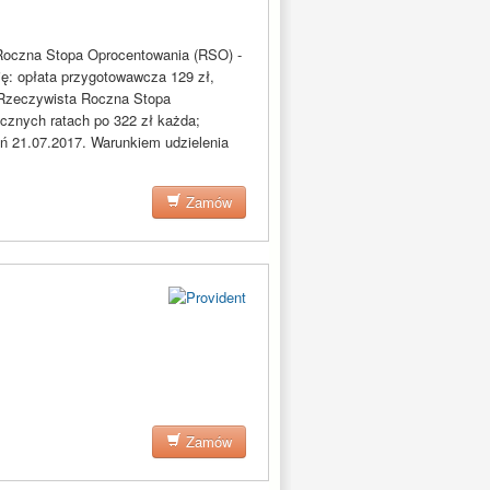
 Roczna Stopa Oprocentowania (RSO) -
ię: opłata przygotowawcza 129 zł,
ł; Rzeczywista Roczna Stopa
znych ratach po 322 zł każda;
eń 21.07.2017. Warunkiem udzielenia
Zamów
Zamów