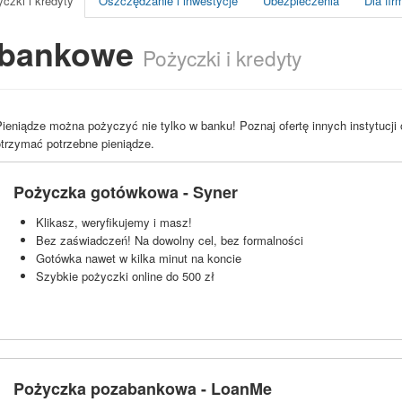
czki i kredyty
Oszczędzanie i inwestycje
Ubezpieczenia
Dla fir
abankowe
Pożyczki i kredyty
ieniądze można pożyczyć nie tylko w banku! Poznaj ofertę innych instytucji 
otrzymać potrzebne pieniądze.
Pożyczka gotówkowa - Syner
Klikasz, weryfikujemy i masz!
Bez zaświadczeń! Na dowolny cel, bez formalności
Gotówka nawet w kilka minut na koncie
Szybkie pożyczki online do 500 zł
Pożyczka pozabankowa - LoanMe