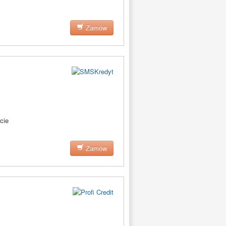
Zamów
cie
Zamów