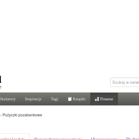
lkulatory
Inspiracje
Tagi
Książki
Finanse
›
Pożyczki pozabankowe