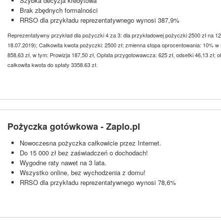
Szybka decyzja kredytowa
Brak zbędnych formalności
RRSO dla przykładu reprezentatywnego wynosi 387,9%
Reprezentatywny przykład dla pożyczki 4 za 3: dla przykładowej pożyczki 2500 zł na 1
18.07.2019); Całkowita kwota pożyczki: 2500 zł; zmienna stopa oprocentowania: 10% w
858,63 zł, w tym: Prowizja 187,50 zł, Opłata przygotowawcza: 625 zł, odsetki 46,13 zł;
całkowita kwota do spłaty 3358.63 zł.
Pożyczka gotówkowa - Zaplo.pl
Nowoczesna pożyczka całkowicie przez Internet.
Do 15 000 zł bez zaświadczeń o dochodach!
Wygodne raty nawet na 3 lata.
Wszystko online, bez wychodzenia z domu!
RRSO dla przykładu reprezentatywnego wynosi 78,6%