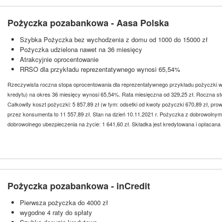
Pożyczka pozabankowa - Aasa Polska
Szybka Pożyczka bez wychodzenia z domu od 1000 do 15000 zł
Pożyczka udzielona nawet na 36 miesięcy
Atrakcyjnie oprocentowanie
RRSO dla przykładu reprezentatywnego wynosi 65,54%
Rzeczywista roczna stopa oprocentowania dla reprezentatywnego przykładu pożyczki w 
kredytu) na okres 36 miesięcy wynosi 65,54%. Rata miesięczna od 329,25 zł. Roczna s
Całkowity koszt pożyczki: 5 857,89 zł (w tym: odsetki od kwoty pożyczki 670,89 zł, prow
przez konsumenta to 11 557,89 zł. Stan na dzień 10.11.2021 r. Pożyczka z dobrowolny
dobrowolnego ubezpieczenia na życie: 1 641,60 zł. Składka jest kredytowana i opłacana
Pożyczka pozabankowa - inCredit
Pierwsza pożyczka do 4000 zł
wygodne 4 raty do spłaty