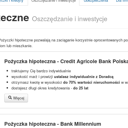
czki i kredyty
Oszczędzanie i inwestycje
Ubezpieczenia
Dla fir
teczne
Oszczędzanie i inwestycje
Pożyczki hipoteczne pozwalają na zaciąganie korzystnie oprocentowanych poż
dom lub mieszkanie.
Pożyczka hipoteczna - Credit Agricole Bank Polsk
traktujemy Cię bardzo indywidualnie
wysokość marż i prowizji
ustalasz indywidualnie z Doradcą
otrzymasz kwotę w wysokości
do 70% wartości nieruchomości
w wa
dostajesz długi okres kredytowania -
do 25 lat
Więcej
Pożyczka hipoteczna - Bank Millennium