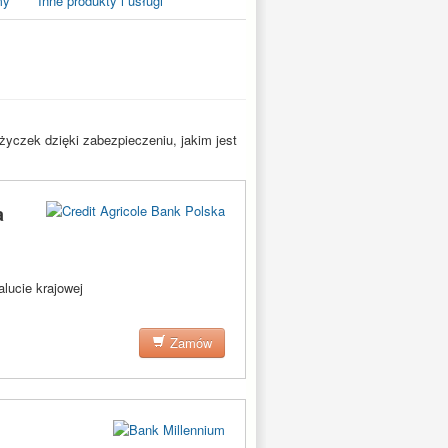
my
Inne produkty i usługi
yczek dzięki zabezpieczeniu, jakim jest
a
lucie krajowej
Zamów