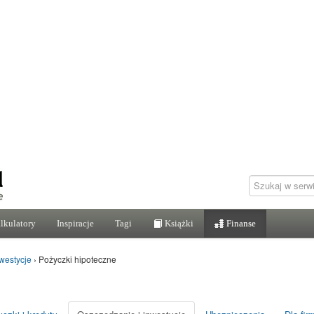
lkulatory
Inspiracje
Tagi
Książki
Finanse
westycje
›
Pożyczki hipoteczne