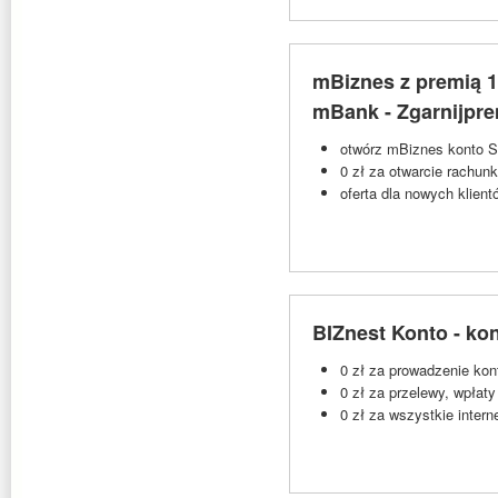
mBiznes z premią 1
mBank - Zgarnijpr
otwórz mBiznes konto Sta
0 zł za otwarcie rachun
oferta dla nowych klie
BIZnest Konto - ko
0 zł za prowadzenie kon
0 zł za przelewy, wpłaty
0 zł za wszystkie inter