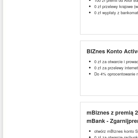
100 zł premii od Alior B
0 zł przelewy krajowe (
0 zł wypłaty z bankoma
BIZnes Konto Activ
0 zł za otwarcie i prow
0 zł za przelewy interne
Do 4% oprocentowanie ra
mBiznes z premią 2
mBank - Zgarnijpr
otwórz mBiznes konto Sta
0 zł za otwarcie rachun