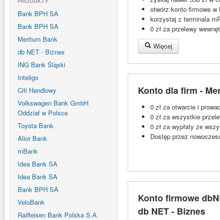
PRODUKTY
otwórz konto firmowe w
Bank BPH SA
korzystaj z terminala m
Bank BPH SA
0 zł za przelewy wewnęt
Meritum Bank
Więcej
db NET - Biznes
ING Bank Śląski
Inteligo
Konto dla firm - M
Citi Handlowy
Volkswagen Bank GmbH
0 zł za otwarcie i prow
Oddział w Polsce
0 zł za wszystkie przel
Toyota Bank
0 zł za wypłaty ze wsz
Dostęp przez nowoczesn
Alior Bank
mBank
Idea Bank SA
Idea Bank SA
Bank BPH SA
Konto firmowe dbNE
VeloBank
db NET - Biznes
Raiffeisen Bank Polska S.A.