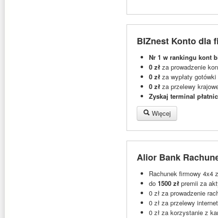
BIZnest Konto dla f
Nr 1 w rankingu kont 
0 zł
za prowadzenie kon
0 zł
za wypłaty gotówki
0 zł
za przelewy krajow
Zyskaj terminal płatnic
Więcej
Alior Bank Rachune
Rachunek firmowy 4x4 z 
do
1500 zł
premii za ak
0 zł za prowadzenie ra
0 zł za przelewy intern
0 zł za korzystanie z k