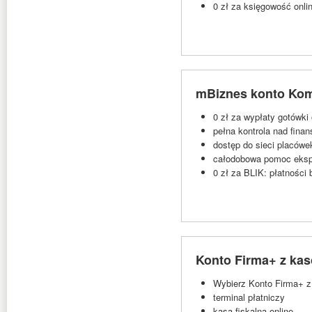
0 zł za księgowość onli
mBiznes konto Kom
0 zł za wypłaty gotówki
pełna kontrola nad fina
dostęp do sieci placówe
całodobowa pomoc ekspe
0 zł za BLIK: płatnośc
Konto Firma+ z kas
Wybierz Konto Firma+ z
terminal płatniczy
kasa fiskalna online