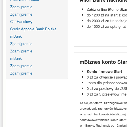
Zgarnijpremie
Załóż online iKonto Biz
Zgarnijpremie
do 1200 zł na start z
do 2000 zł za transakcj
Citi Handlowy
do 1000 zł za spłatę rat
Credit Agricole Bank Polska
mBank
Zgarnijpremie
Zgarnijpremie
mBank
mBiznes konto Star
Zgarnijpremie
Konto firmowe Start
Zgarnijpremie
0 zł za otwarcie i prow
konto dla jednoosobowyc
0 zł za przelewy do ZUS
0 zł za 5 przelewów int
To nie jest oferta. Szczegółowe w
prowadzenia rachunków bieżących d
w ramach bankowości detalicznej 
podstawowe/mbiznes-konto-start/.
w mBanku. Rachunek po 12 miesiąc