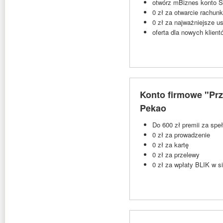
otwórz mBiznes konto St
0 zł za otwarcie rachun
0 zł za najważniejsze u
oferta dla nowych klie
Konto firmowe "Prz
Pekao
Do 600 zł premii za spe
0 zł za prowadzenie
0 zł za kartę
0 zł za przelewy
0 zł za wpłaty BLIK w s