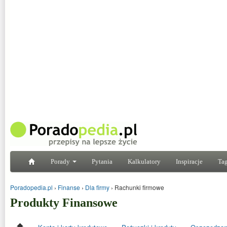
Porady
Pytania
Kalkulatory
Inspiracje
Tag
Poradopedia.pl
›
Finanse
›
Dla firmy
›
Rachunki firmowe
Produkty Finansowe