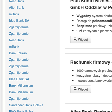
Plus Konto Biznes
Nest Bank
GmbH Oddział w P
Alior Bank
mBank
Wygodny
system obsług
Idea Bank SA
Dostęp do
pełnomocni
Bezpłatne
przelewy i zl
Zgarnijpremie
0 zł za wydanie pierwsz
Zgarnijpremie
Więcej
Nest Bank
mBank
Bank Pekao
Zgarnijpremie
Rachunek firmowy 
Zgarnijpremie
1000 darmowych przele
Zgarnijpremie
korzystne lokaty i depoz
Idea Bank SA
nowoczesna bankowość 
Bank Millennium
Więcej
Bank Millennium
Zgarnijpremie
Santander Bank Polska
Alior Bank Rachune
PKO Bank Polski