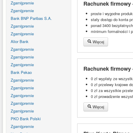
Rachunek firmowy -
Zgarnijpremie
Zgarnijpremie
proste i wygodne produk
Bank BNP Paribas S.A.
stały dostęp do konta pr
ponad 3400 bezpłatnyc
Zgarnijpremie
minimum formalności i p
Zgarnijpremie
Alior Bank
Więcej
Zgarnijpremie
Zgarnijpremie
Zgarnijpremie
Rachunek firmowy -
Bank Pekao
0 zł wypłaty ze wszyst
Zgarnijpremie
0 zł przelewy krajowe d
Zgarnijpremie
0 zł za wszystkie prze
Zgarnijpremie
0 zł prowadzenie wszys
Zgarnijpremie
Więcej
Zgarnijpremie
PKO Bank Polski
Zgarnijpremie