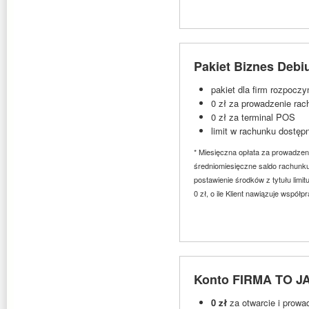
Pakiet Biznes Debi
pakiet dla firm rozpocz
0 zł za prowadzenie ra
0 zł za terminal POS
limit w rachunku dostępn
* Miesięczna opłata za prowadzeni
średniomiesięczne saldo rachunku 
postawienie środków z tytułu limi
0 zł, o ile Klient nawiązuje wspó
Konto FIRMA TO JA 
0 zł
za otwarcie i prow