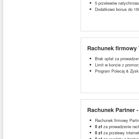
5 przelewów natychmiast
Dodatkowo bonus do 150
Rachunek firmowy T
Brak opłat za prowadzen
Limit w koncie z promo
Program Polecaj & Zysku
Rachunek Partner -
Rachunek firmowy Partner
0 zł
za prowadzenie rac
0 zł
za przelewy interne
0 zł
za wypłaty z banko