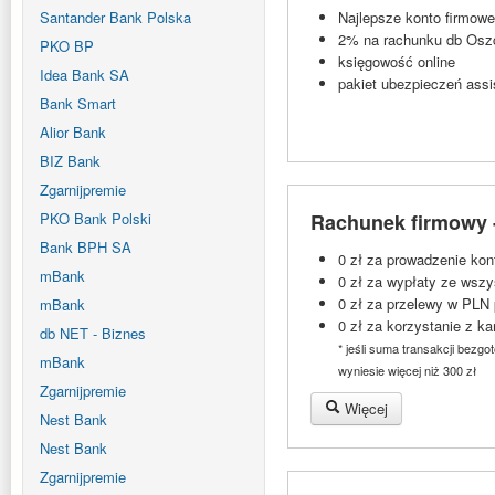
Santander Bank Polska
Najlepsze konto firmowe
2% na rachunku db Osz
PKO BP
księgowość online
Idea Bank SA
pakiet ubezpieczeń assi
Bank Smart
Alior Bank
BIZ Bank
Zgarnijpremie
PKO Bank Polski
Rachunek firmowy -
Bank BPH SA
0 zł za prowadzenie kon
mBank
0 zł za wypłaty ze wsz
0 zł za przelewy w PLN
mBank
0 zł za korzystanie z k
db NET - Biznes
* jeśli suma transakcji bez
mBank
wyniesie więcej niż 300 zł
Zgarnijpremie
Więcej
Nest Bank
Nest Bank
Zgarnijpremie