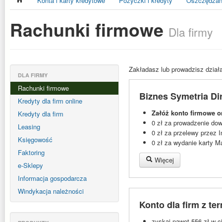
Konta i karty kredytowe
Pożyczki i kredyty
Oszczędzani
Rachunki firmowe
Dla firmy
Zakładasz lub prowadzisz dział
DLA FIRMY
Rachunki firmowe
Biznes Symetria Di
Kredyty dla firm online
Załóż konto firmowe on
Kredyty dla firm
0 zł za prowadzenie do
Leasing
0 zł za przelewy przez 
Księgowość
0 zł za wydanie karty M
Faktoring
Więcej
e-Sklepy
Informacja gospodarcza
Windykacja należności
Konto dla firm z 
zyskaj nawet 556 zł w c