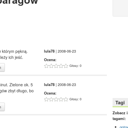
 którym pękną.
lula78
| 2008-06-23
eży ich jeść.
Ocena:
Głosy: 0
m
nut. Zielone ok. 5
lula78
| 2008-06-23
gów zbyt długo, bo
Ocena:
Głosy: 0
Tagi
m
Zobacz 
tagami:
goto