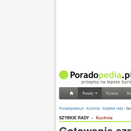
Porady
Pytania
Ka
Poradopedia.pl
›
Kuchnia
›
Szybkie rady
›
Go
SZYBKIE RADY
»
Kuchnia
Gotowanie sz