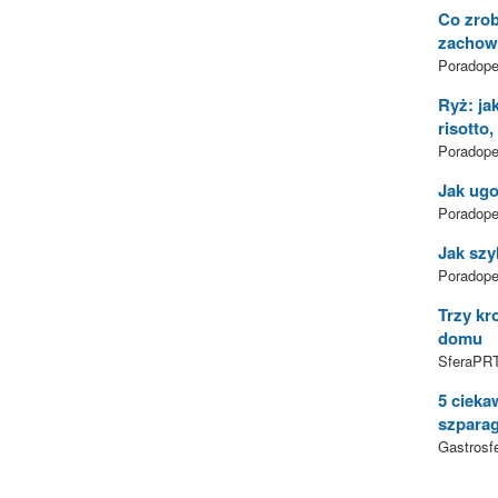
Co zrob
zachowa
Poradoped
Ryż: jak
risotto,
Poradoped
Jak ugo
Poradoped
Jak szy
Poradoped
Trzy kr
domu
SferaPRT
5 cieka
szpara
Gastrosfe