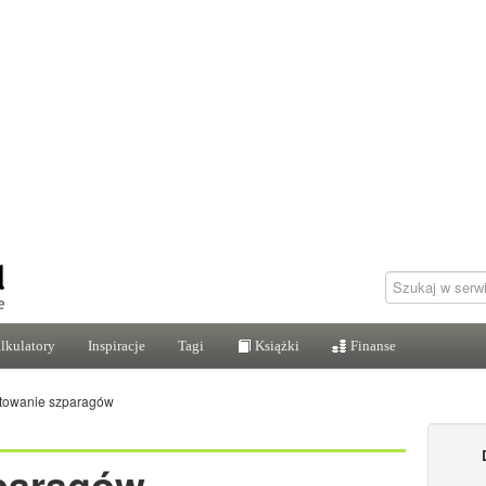
lkulatory
Inspiracje
Tagi
Książki
Finanse
towanie szparagów
paragów