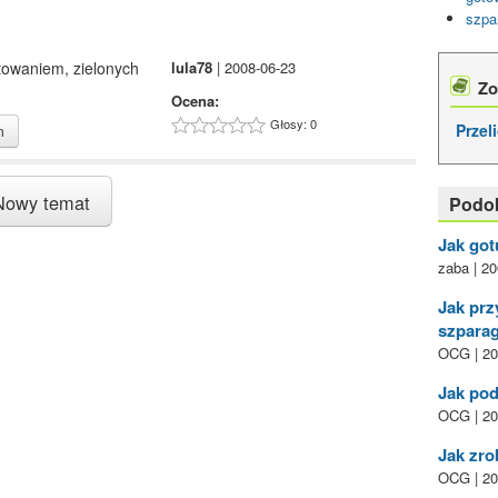
szpa
towaniem, zielonych
lula78
| 2008-06-23
Zo
Ocena:
Głosy: 0
Przel
m
owy temat
Podo
Jak got
zaba | 20
Jak prz
szpara
OCG | 20
Jak pod
OCG | 20
Jak zro
OCG | 20