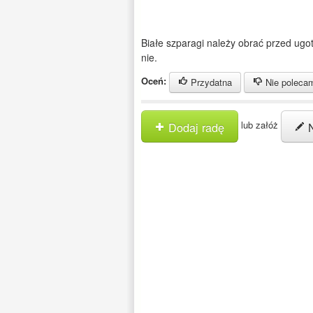
Białe szparagi należy obrać przed ugo
nie.
Oceń:
Przydatna
Nie poleca
lub załóż
Dodaj radę
N