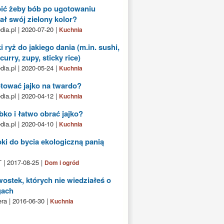
ić żeby bób po ugotowaniu
ł swój zielony kolor?
ia.pl | 2020-07-20 |
Kuchnia
i ryż do jakiego dania (m.in. sushi,
 curry, zupy, sticky rice)
ia.pl | 2020-05-24 |
Kuchnia
tować jajko na twardo?
ia.pl | 2020-04-12 |
Kuchnia
bko i łatwo obrać jajko?
ia.pl | 2020-04-10 |
Kuchnia
oki do bycia ekologiczną panią
 | 2017-08-25 |
Dom i ogród
wostek, których nie wiedziałeś o
gach
ra | 2016-06-30 |
Kuchnia