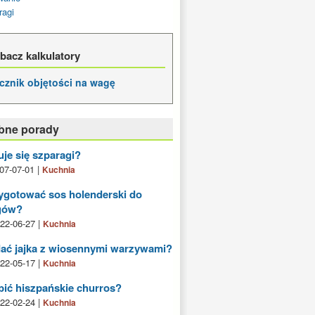
ragi
bacz kalkulatory
icznik objętości na wagę
bne porady
uje się szparagi?
07-07-01 |
Kuchnia
ygotować sos holenderski do
gów?
22-06-27 |
Kuchnia
ać jajka z wiosennymi warzywami?
22-05-17 |
Kuchnia
bić hiszpańskie churros?
22-02-24 |
Kuchnia