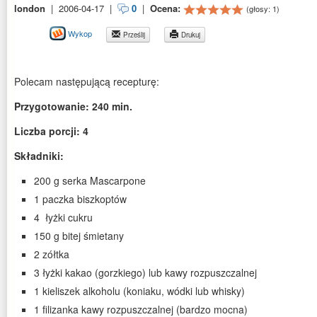
london
|
2006-04-17
|
0
|
Ocena:
(głosy:
1
)
Wykop
Prześlij
Drukuj
Polecam następującą recepturę:
Przygotowanie: 240 min.
Liczba porcji: 4
Składniki:
200 g serka Mascarpone
1 paczka biszkoptów
4 łyżki cukru
150 g bitej śmietany
2 zółtka
3 łyżki kakao (gorzkiego) lub kawy rozpuszczalnej
1 kieliszek alkoholu (koniaku, wódki lub whisky)
1 filizanka kawy rozpuszczalnej (bardzo mocna)