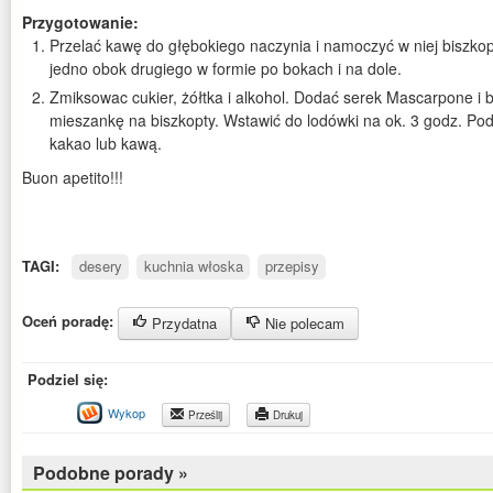
Przygotowanie:
Przelać kawę do głębokiego naczynia i namoczyć w niej biszkop
jedno obok drugiego w formie po bokach i na dole.
Zmiksowac cukier, żółtka i alkohol. Dodać serek Mascarpone i b
mieszankę na biszkopty. Wstawić do lodówki na ok. 3 godz. P
kakao lub kawą.
Buon apetito!!!
TAGI:
desery
kuchnia włoska
przepisy
Oceń poradę:
Przydatna
Nie polecam
Podziel się:
Wykop
Prześlij
Drukuj
Podobne porady »