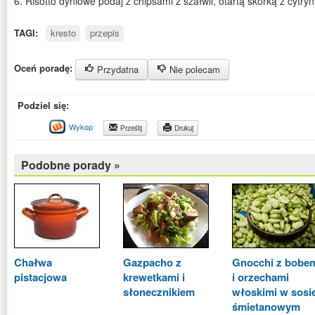
6. Risotto dyniowe podaj z chipsami z szałwii, otartą skórką z cytryn
TAGI:
kresto
przepis
Oceń poradę:
Przydatna
Nie polecam
Podziel się:
Wykop
Prześlij
Drukuj
Podobne porady »
Chałwa
Gazpacho z
Gnocchi z bobe
pistacjowa
krewetkami i
i orzechami
słonecznikiem
włoskimi w sosi
śmietanowym