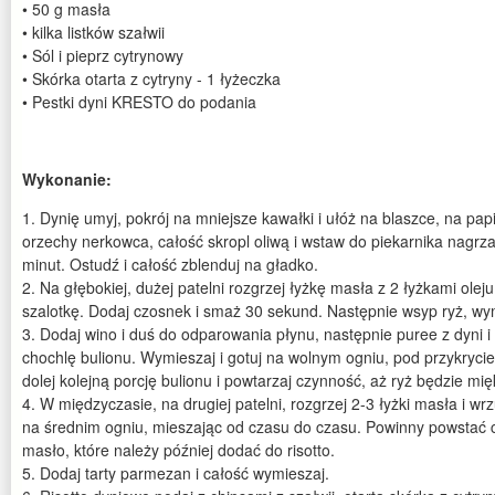
• 50 g masła
• kilka listków szałwii
• Sól i pieprz cytrynowy
• Skórka otarta z cytryny - 1 łyżeczka
• Pestki dyni KRESTO do podania
Wykonanie:
1. Dynię umyj, pokrój na mniejsze kawałki i ułóż na blaszce, na pa
orzechy nerkowca, całość skropl oliwą i wstaw do piekarnika nagr
minut. Ostudź i całość zblenduj na gładko.
2. Na głębokiej, dużej patelni rozgrzej łyżkę masła z 2 łyżkami ole
szalotkę. Dodaj czosnek i smaż 30 sekund. Następnie wsyp ryż, wy
3. Dodaj wino i duś do odparowania płynu, następnie puree z dyni 
chochlę bulionu. Wymieszaj i gotuj na wolnym ogniu, pod przykrycie
dolej kolejną porcję bulionu i powtarzaj czynność, aż ryż będzie mię
4. W międzyczasie, na drugiej patelni, rozgrzej 2-3 łyżki masła i wrz
na średnim ogniu, mieszając od czasu do czasu. Powinny powstać c
masło, które należy później dodać do risotto.
5. Dodaj tarty parmezan i całość wymieszaj.