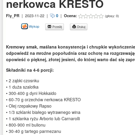
nerkowca KRESTO
Fly_PR
|
2023-11-22
|
0
|
Ocena:
(głosy:
0
)
Wykop
Prześlij
Drukuj
Kremowy smak, maślana konsystencja i chrupkie wykończenie.
odpowiedź na mroźne popołudnia oraz ochotę na rozgrzewając
opowieść o pięknej, złotej jesieni, do której warto dać się zapr
Składniki na 4-6 porcji:
• 2 ząbki czosnku
• 1 duża szalotka
• 300-400 g dyni Hokkaido
• 60-70 g orzechów nerkowca KRESTO
• Olej rzepakowy Rapso
• 1/3 szklanki białego wytrawnego wina
• 1 szklanka ryżu Arborio lub Carnarolli
• 800-900 ml bulionu
• 30-40 g tartego parmezanu