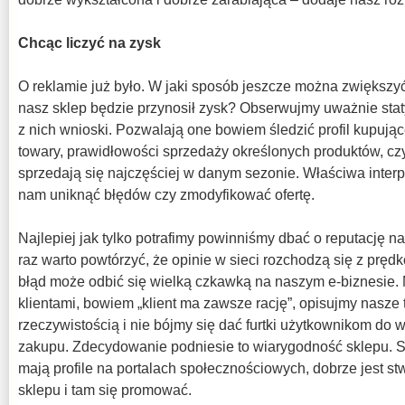
Chcąc liczyć na zysk
O reklamie już było. W jaki sposób jeszcze można zwiększ
nasz sklep będzie przynosił zysk? Obserwujmy uważnie staty
z nich wnioski. Pozwalają one bowiem śledzić profil kupuj
towary, prawidłowości sprzedaży określonych produktów, czy 
sprzedają się najczęściej w danym sezonie. Właściwa interpr
nam uniknąć błędów czy zmodyfikować ofertę.
Najlepiej jak tylko potrafimy powinniśmy dbać o reputację n
raz warto powtórzyć, że opinie w sieci rozchodzą się z prędk
błąd może odbić się wielką czkawką na naszym e-biznesie.
klientami, bowiem „klient ma zawsze rację”, opisujmy nasze
rzeczywistością i nie bójmy się dać furtki użytkownikom do w
zakupu. Zdecydowanie podniesie to wiarygodność sklepu. S
mają profile na portalach społecznościowych, dobrze jest st
sklepu i tam się promować.