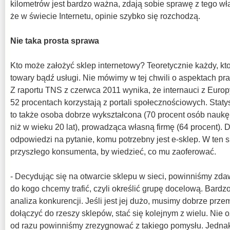
kilometrów jest bardzo ważna, zdają sobie sprawę z tego wł
że w świecie Internetu, opinie szybko się rozchodzą.
Nie taka prosta sprawa
Kto może założyć sklep internetowy? Teoretycznie każdy, k
towary bądź usługi. Nie mówimy w tej chwili o aspektach pr
Z raportu TNS z czerwca 2011 wynika, że internauci z Europy
52 procentach korzystają z portali społecznościowych. Statys
to także osoba dobrze wykształcona (70 procent osób naukę
niż w wieku 20 lat), prowadząca własną firmę (64 procent).
odpowiedzi na pytanie, komu potrzebny jest e-sklep. W ten spo
przyszłego konsumenta, by wiedzieć, co mu zaoferować.
- Decydując się na otwarcie sklepu w sieci, powinniśmy zda
do kogo chcemy trafić, czyli określić grupę docelową. Bardzo 
analiza konkurencji. Jeśli jest jej dużo, musimy dobrze prz
dołączyć do rzeszy sklepów, stać się kolejnym z wielu. Nie 
od razu powinniśmy zrezygnować z takiego pomysłu. Jedna