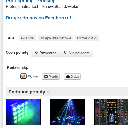
Pro Lighting - Prosklep
Profesjonalna technika światła i dźwięku
Dołącz do nas na Facebooku!
TAGI:
e-handel
sklepy internetowe
sprzęt dla dj
Oceń poradę:
Przydatna
Nie polecam
Podziel się:
Wykop
Prześlij
Drukuj
Podobne porady »