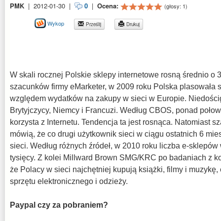
PMK
|
2012-01-30
|
0
|
Ocena:
(głosy:
1
)
Wykop
Prześlij
Drukuj
W skali rocznej Polskie sklepy internetowe rosną średnio o 
szacunków firmy eMarketer, w 2009 roku Polska plasowała s
względem wydatków na zakupy w sieci w Europie. Niedościg
Brytyjczycy, Niemcy i Francuzi. Według CBOS, ponad poło
korzysta z Internetu. Tendencja ta jest rosnąca. Natomiast
mówią, że co drugi użytkownik sieci w ciągu ostatnich 6 mi
sieci. Według różnych źródeł, w 2010 roku liczba e-sklepów
tysięcy. Z kolei Millward Brown SMG/KRC po badaniach z ko
że Polacy w sieci najchętniej kupują książki, filmy i muzykę
sprzętu elektronicznego i odzieży.
Paypal czy za pobraniem?