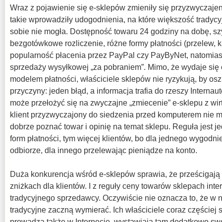
Wraz z pojawienie się e-sklepów zmieniły się przyzwyczaj
takie wprowadziły udogodnienia, na które większość tradyc
sobie nie mogła. Dostępność towaru 24 godziny na dobę, szy
bezgotówkowe rozliczenie, różne formy płatności (przelew, k
popularność płacenia przez PayPal czy PayByNet, natomias
sprzedaży wysyłkowej „za pobraniem”. Mimo, że wydaje się
modelem płatności, właściciele sklepów nie ryzykują, by oszu
przyczyny: jeden błąd, a informacja trafia do rzeszy Interna
może przełożyć się na zwyczajne „zmiecenie” e-sklepu z wir
klient przyzwyczajony do siedzenia przed komputerem nie 
dobrze poznać towar i opinię na temat sklepu. Reguła jest je
form płatności, tym więcej klientów, bo dla jednego wygodnie
odbiorze, dla innego przelewając pieniądze na konto.
Duża konkurencja wśród e-sklepów sprawia, że prześcigają 
zniżkach dla klientów. I z reguły ceny towarów sklepach inte
tradycyjnego sprzedawcy. Oczywiście nie oznacza to, że w n
tradycyjne zaczną wymierać. Ich właściciele coraz częściej 
prowadzą także w Internecie, wystawiają tam dodatkowo swo