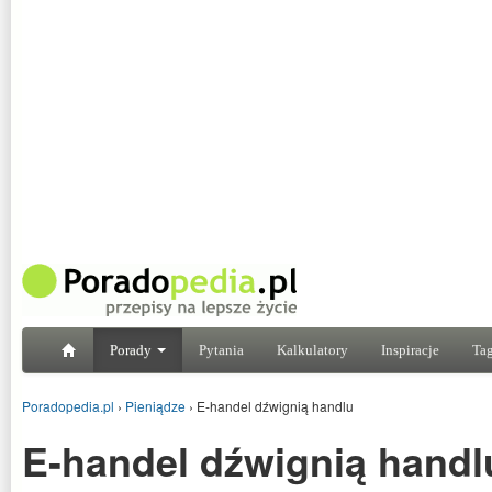
Porady
Pytania
Kalkulatory
Inspiracje
Tag
Poradopedia.pl
›
Pieniądze
›
E-handel dźwignią handlu
E-handel dźwignią handl