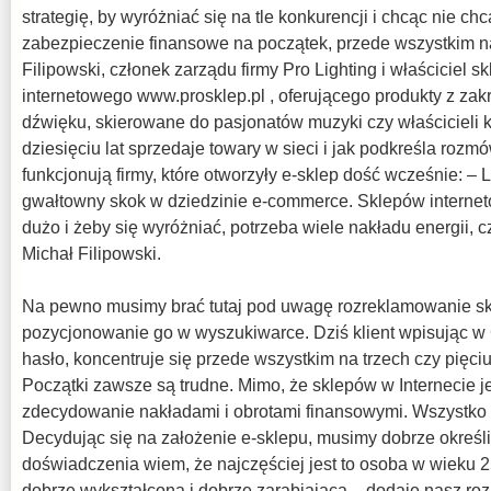
strategię, by wyróżniać się na tle konkurencji i chcąc nie ch
zabezpieczenie finansowe na początek, przede wszystkim n
Filipowski, członek zarządu firmy Pro Lighting i właściciel s
internetowego www.prosklep.pl , oferującego produkty z zakre
dźwięku, skierowane do pasjonatów muzyki czy właścicieli k
dziesięciu lat sprzedaje towary w sieci i jak podkreśla rozm
funkcjonują firmy, które otworzyły e-sklep dość wcześnie: – 
gwałtowny skok w dziedzinie e-commerce. Sklepów internet
dużo i żeby się wyróżniać, potrzeba wiele nakładu energii, 
Michał Filipowski.
Na pewno musimy brać tutaj pod uwagę rozreklamowanie skl
pozycjonowanie go w wyszukiwarce. Dziś klient wpisując w 
hasło, koncentruje się przede wszystkim na trzech czy pięci
Początki zawsze są trudne. Mimo, że sklepów w Internecie j
zdecydowanie nakładami i obrotami finansowymi. Wszystko z
Decydując się na założenie e-sklepu, musimy dobrze określić
doświadczenia wiem, że najczęściej jest to osoba w wieku 25
dobrze wykształcona i dobrze zarabiająca – dodaje nasz r