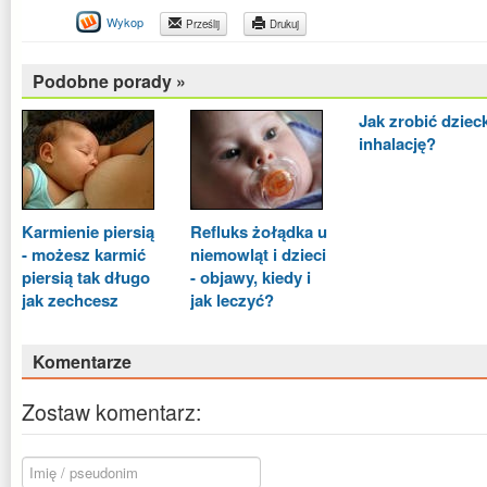
Wykop
Prześlij
Drukuj
Podobne porady »
Jak zrobić dziec
inhalację?
Karmienie piersią
Refluks żołądka u
- możesz karmić
niemowląt i dzieci
piersią tak długo
- objawy, kiedy i
jak zechcesz
jak leczyć?
Komentarze
Zostaw komentarz: