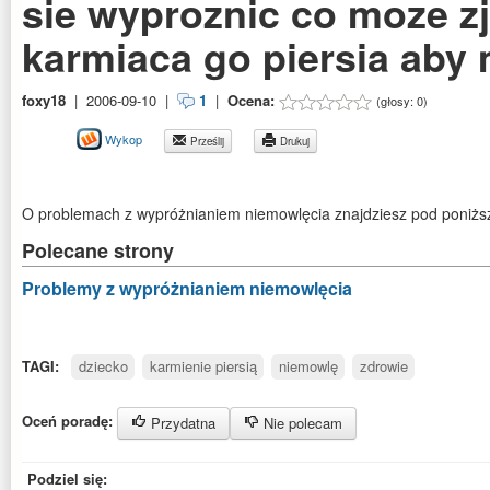
sie wyproznic co moze z
karmiaca go piersia ab
foxy18
|
2006-09-10
|
1
|
Ocena:
(głosy:
0
)
Wykop
Prześlij
Drukuj
O problemach z wypróżnianiem niemowlęcia znajdziesz pod poniżs
Polecane strony
Problemy z wypróżnianiem niemowlęcia
TAGI:
dziecko
karmienie piersią
niemowlę
zdrowie
Oceń poradę:
Przydatna
Nie polecam
Podziel się: