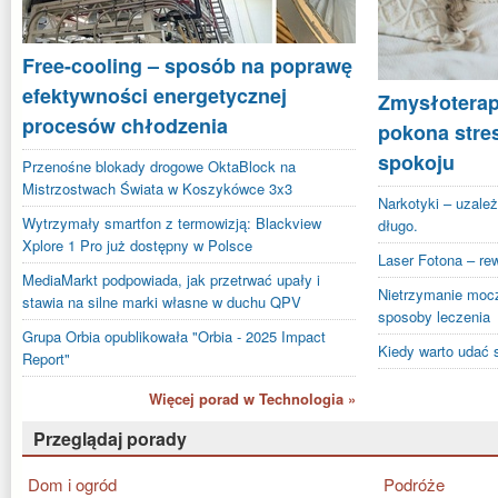
Free-cooling – sposób na poprawę
efektywności energetycznej
Zmysłoterapi
procesów chłodzenia
pokona stre
spokoju
Przenośne blokady drogowe OktaBlock na
Mistrzostwach Świata w Koszykówce 3x3
Narkotyki – uzależ
Wytrzymały smartfon z termowizją: Blackview
długo.
Xplore 1 Pro już dostępny w Polsce
Laser Fotona – re
MediaMarkt podpowiada, jak przetrwać upały i
Nietrzymanie mocz
stawia na silne marki własne w duchu QPV
sposoby leczenia
Grupa Orbia opublikowała "Orbia - 2025 Impact
Kiedy warto udać 
Report"
Więcej porad w Technologia »
Przeglądaj porady
Dom i ogród
Podróże