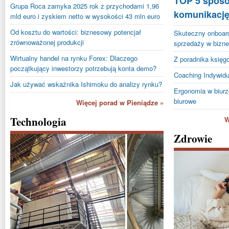
TOP 5 sposo
Grupa Roca zamyka 2025 rok z przychodami 1,96
komunikację
mld euro i zyskiem netto w wysokości 43 mln euro
Od kosztu do wartości: biznesowy potencjał
Skuteczny onboar
zrównoważonej produkcji
sprzedaży w bizn
Wirtualny handel na rynku Forex: Dlaczego
Z poradnika księg
początkujący inwestorzy potrzebują konta demo?
Coaching Indywidu
Jak używać wskaźnika Ishimoku do analizy rynku?
Ergonomia w biurz
biurowe
Więcej porad w Pieniądze »
Technologia
W
Zdrowie