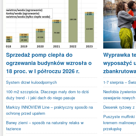
Sprzedaż pomp ciepła do
Wyprawka te
ogrzewania budynków wzrosła o
wyposażyć uc
18 proc. w I półroczu 2026 r.
zbankrutow
System drzwi kuloodpornych
1-7 sierpnia – Świ
100 m2 szczęścia. Dlaczego mały dom to dziś
Neofobia żywienio
duży trend - i jaki dach do niego pasuje
oswajanie nowyc
Markizy INNOVIEW Line – praktyczny sposób na
Deserek ryżowy z
ochronę przed upałem
Puszyste muffinki 
Barwy ziemi – sposób na naturalny relaks w
kremem malinowy
łazience
przekąskę