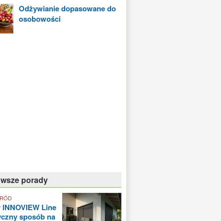
Odżywianie dopasowane do
osobowości
owsze porady
GRÓD
y INNOVIEW Line
yczny sposób na