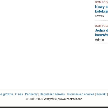
DOM I O
Nowy st
kolekcj
newss
DOM I O
Jedna d
kosztów
Admin
na główna
|
O nas
|
Partnerzy
|
Regulamin serwisu
|
Informacja o cookies
|
Kontakt
© 2006-2020 Wszystkie prawa zastrzeżone