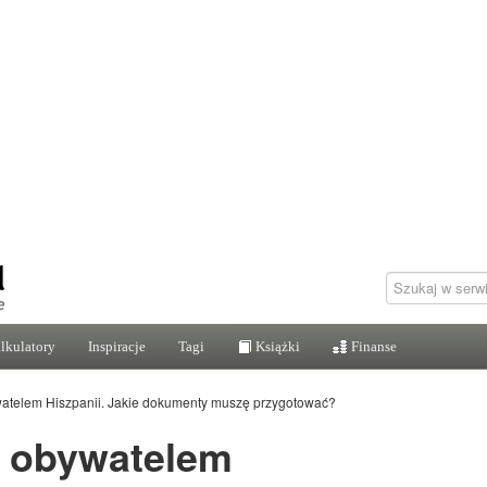
lkulatory
Inspiracje
Tagi
Książki
Finanse
watelem Hiszpanii. Jakie dokumenty muszę przygotować?
z obywatelem