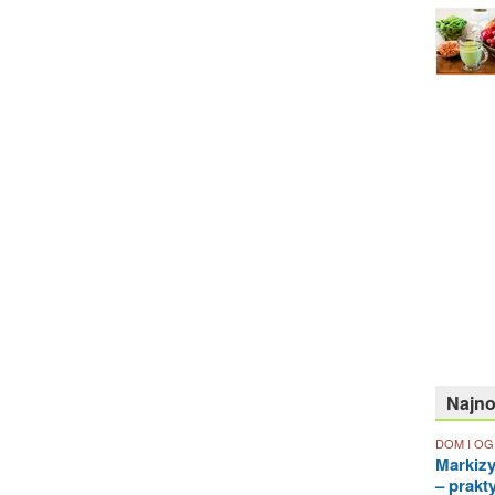
Najn
DOM I O
Markiz
– prakt