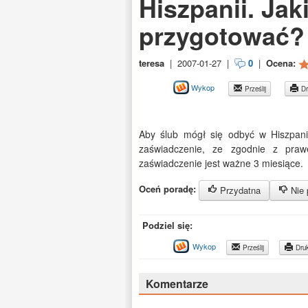
Hiszpanii. Ja
przygotować?
teresa
|
2007-01-27
|
0
|
Ocena:
Wykop
Prześlij
Dr
Aby ślub mógł się odbyć w Hiszpani
zaświadczenie, ze zgodnie z pra
zaświadczenie jest ważne 3 miesiące.
Oceń poradę:
Przydatna
Nie 
Podziel się:
Wykop
Prześlij
Druk
Komentarze