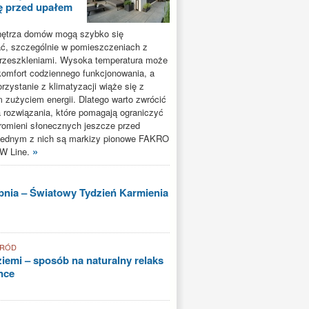
ę przed upałem
ętrza domów mogą szybko się
ć, szczególnie w pomieszczeniach z
rzeszkleniami. Wysoka temperatura może
komfort codziennego funkcjonowania, a
rzystanie z klimatyzacji wiąże się z
 zużyciem energii. Dlatego warto zwrócić
 rozwiązania, które pomagają ograniczyć
romieni słonecznych jeszcze przed
ednym z nich są markizy pionowe FAKRO
»
W Line.
rpnia – Światowy Tydzień Karmienia
GRÓD
iemi – sposób na naturalny relaks
nce