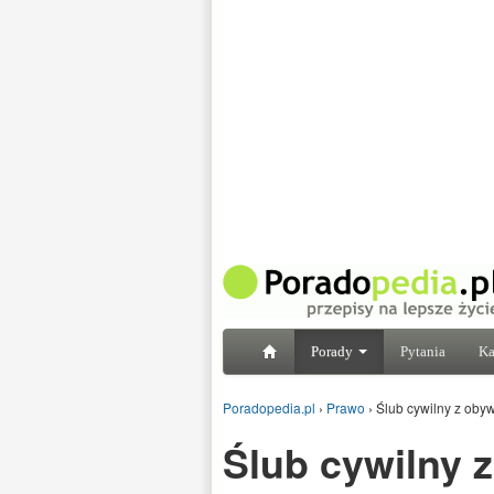
Porady
Pytania
Ka
Poradopedia.pl
›
Prawo
›
Ślub cywilny z oby
Ślub cywilny 