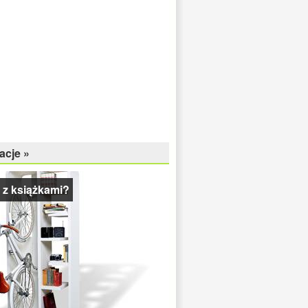
acje »
 z książkami?