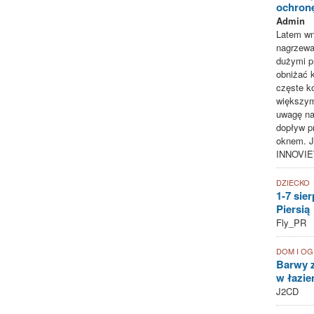
ochron
Admin
Latem wn
nagrzewa
dużymi p
obniżać 
częste ko
większym
uwagę na
dopływ p
oknem. J
INNOVIE
DZIECKO
1-7 sie
Piersią
Fly_PR
DOM I O
Barwy z
w łazie
J2CD