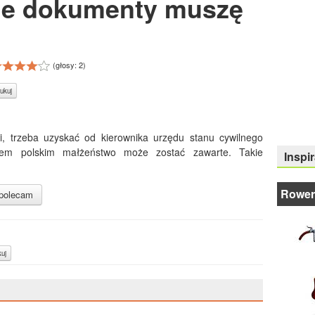
kie dokumenty muszę
(głosy:
2
)
ukuj
i, trzeba uzyskać od kierownika urzędu stanu cywilnego
wem polskim małżeństwo może zostać zawarte. Takie
Inspir
Rower
polecam
uj