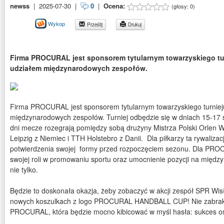
newss
|
2025-07-30
|
0
|
Ocena:
(głosy:
0
)
Wykop
Prześlij
Drukuj
Firma PROCURAL jest sponsorem tytularnym towarzyskiego turn
udziałem międzynarodowych zespołów.
Firma PROCURAL jest sponsorem tytularnym towarzyskiego turnieju 
międzynarodowych zespołów. Turniej odbędzie się w dniach 15-17 s
dni mecze rozegrają pomiędzy sobą drużyny Mistrza Polski Orlen 
Leipzig z Niemiec i TTH Holstebro z Danii. Dla piłkarzy ta rywalizac
potwierdzenia swojej formy przed rozpoczęciem sezonu. Dla PRO
swojej roli w promowaniu sportu oraz umocnienie pozycji na między
nie tylko.
Będzie to doskonała okazja, żeby zobaczyć w akcji zespół SPR Wis
nowych koszulkach z logo PROCURAL HANDBALL CUP! Nie zabrakni
PROCURAL, która będzie mocno kibicować w myśl hasła: sukces os