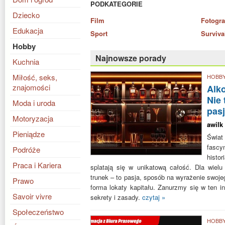
PODKATEGORIE
Dziecko
Film
Fotogra
Edukacja
Sport
Surviva
Hobby
Najnowsze porady
Kuchnia
Miłość, seks,
HOBB
znajomości
Alko
Nie 
Moda i uroda
pasj
Motoryzacja
awilk
Pieniądze
Świat
fascy
Podróże
histo
Praca i Kariera
splatają się w unikatową całość. Dla wielu 
trunek – to pasja, sposób na wyrażenie swoje
Prawo
forma lokaty kapitału. Zanurzmy się w ten in
Savoir vivre
sekrety i zasady.
czytaj »
Społeczeństwo
HOBB