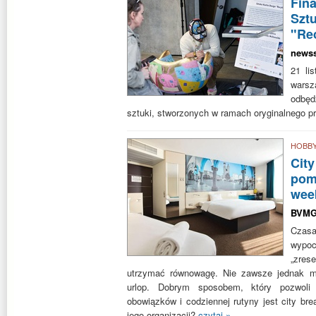
Fin
Szt
"Rec
news
21 li
wars
odbęd
sztuki, stworzonych w ramach oryginalnego p
HOBB
City
pomy
wee
BVM
Czas
wypoc
„zre
utrzymać równowagę. Nie zawsze jednak m
urlop. Dobrym sposobem, który pozwol
obowiązków i codziennej rutyny jest city br
jego organizacji?
czytaj »