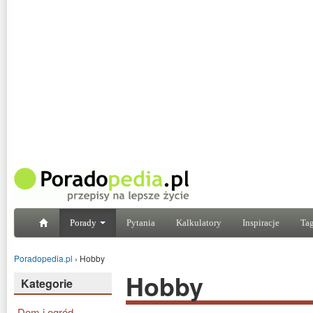
Porady
Pytania
Kalkulatory
Inspiracje
Tag
Poradopedia.pl
›
Hobby
Hobby
Kategorie
Dom i ogród