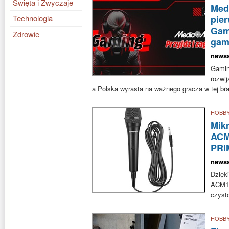
Święta i Zwyczaje
Med
Technologia
pier
Gam
Zdrowie
gam
news
Gamin
rozwij
a Polska wyrasta na ważnego gracza w tej br
HOBB
Mik
ACM
PRI
news
Dzię
ACM1
czyst
HOBB