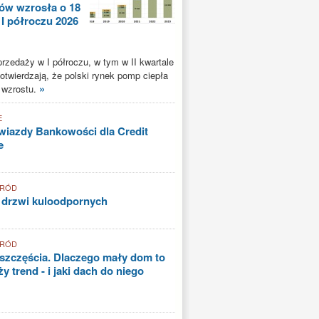
ów wzrosła o 18
 I półroczu 2026
rzedaży w I półroczu, w tym w II kwartale
potwierdzają, że polski rynek pomp ciepła
»
 wzrostu.
E
iazdy Bankowości dla Credit
e
GRÓD
 drzwi kuloodpornych
GRÓD
szczęścia. Dlaczego mały dom to
y trend - i jaki dach do niego