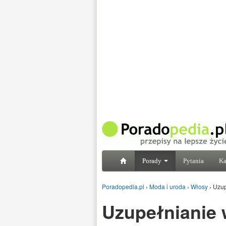
Porady
Pytania
Ka
Poradopedia.pl
›
Moda i uroda
›
Włosy
›
Uzup
Uzupełnianie