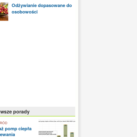
Odżywianie dopasowane do
osobowości
owsze porady
GRÓD
aż pomp ciepła
zewania