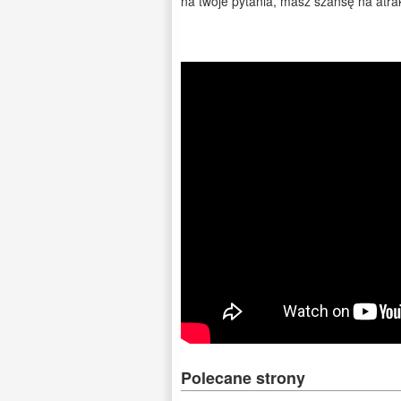
na twoje pytania, masz szansę na atra
Polecane strony