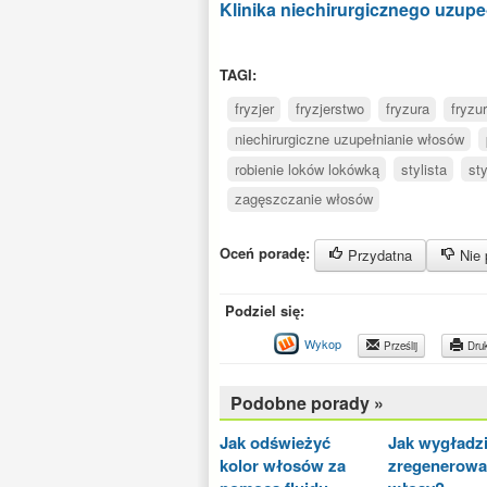
Klinika niechirurgicznego uzu
TAGI:
fryzjer
fryzjerstwo
fryzura
fryzu
niechirurgiczne uzupełnianie włosów
robienie loków lokówką
stylista
sty
zagęszczanie włosów
Oceń poradę:
Przydatna
Nie 
Podziel się:
Wykop
Prześlij
Druk
Podobne porady »
Jak odświeżyć
Jak wygładzi
kolor włosów za
zregenerowa