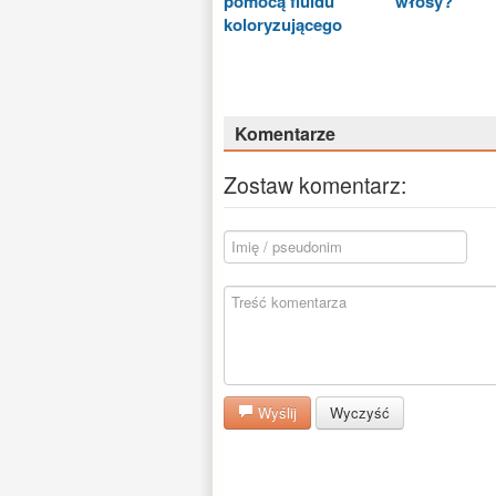
pomocą fluidu
włosy?
koloryzującego
Komentarze
Zostaw komentarz:
Wyślij
Wyczyść