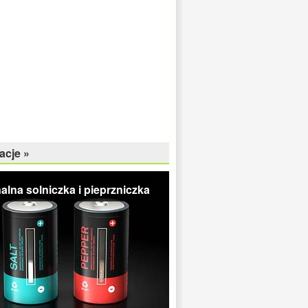
acje »
alna solniczka i pieprzniczka