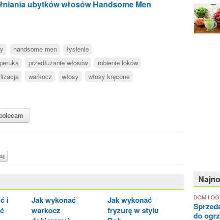
pełniania ubytków włosów Handsome Men
ry
handsome men
łysienie
peruka
przedłużanie włosów
robienie loków
lizacja
warkocz
włosy
włosy kręcone
polecam
uj
Najn
DOM I O
ć i
Jak wykonać
Jak wykonać
Sprzed
ć
warkocz
fryzurę w stylu
do ogr