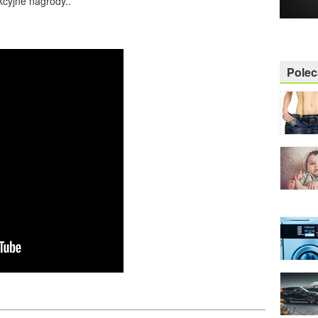
kcyjne nagrody..
Pole