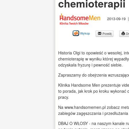
chemioterapii
2013-09-19
Wykop
Prześlij
Dr
Historia Olgi to opowieść o wesołej, int
chemioterapię w wyniku której wypadły
odzyskała fryzurę i pewność siebie.
Zapraszamy do obejrzenia wzruszające
Klinika Handsome Men prezentuje video
to porada, jak krok po kroku wykonać 
pracy.
Na www.handsomemen.pl zobacz metamo
zabiegów zagęszczania i przedłużani
DBAJ O WŁOSY - na naszym kanale na