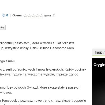
|
0
|
Ocena:
(głosy:
0
)
ukuj
eligentnej nastolatce, która w wieku 13 lat przeszła
 jej wszystkie włosy. Dzięki klinice Handsome Men
Inspir
go filmiku.
Orygin
 z serii poradnikowych filmów fryzjerskich. Każdy odcinek
ciekawą fryzurę na wieczorne wyjście, imprezę czy do
rfozy polskich Gwiazd, które skorzystały z naszych
a włosów.
 Facebook'u poznasz nowe trendy, nasz ekspert odpowie