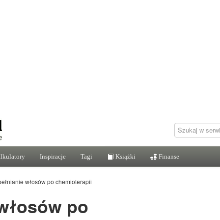
lkulatory
Inspiracje
Tagi
Książki
Finanse
ełnianie włosów po chemioterapii
 włosów po