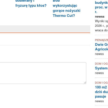
dobierany i
Bob
budynk
fryzurę typu kłos?
wykorzystując
proc. w
gorące nożyczki
r.
Thermo Cut?
newss
Wyniki sp
2026 r., 
wraca do
PIENIĄDZ
Dwie Gw
Agricol
newss
DOM I O
System
newss
DOM I O
100 m2 
dziś duż
pasuje
newss