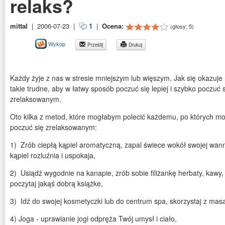
relaks?
mittal
|
2006-07-23
|
1
|
Ocena:
(głosy:
5
)
Wykop
Prześlij
Drukuj
Każdy żyje z nas w stresie mniejszym lub więszym. Jak się okazuje n
takie trudne, aby w łatwy sposób poczuć się lepiej i szybko poczuć 
zrelaksowanym.
Oto kilka z metod, które mogłabym polecić każdemu, po których m
poczuć się zrelaksowanym:
1) Zrób ciepłą kąpiel aromatyczną, zapal świece wokół swojej wann
kąpiel rozluźnia i uspokaja,
2) Usiądź wygodnie na kanapie, zrób sobie filiżankę herbaty, kawy,
poczytaj jakąś dobrą książke,
3) Idź do swojej kosmetyczki lub do centrum spa, skorzystaj z masa
4) Joga - uprawianie jogi odpręża Twój umysł i ciało,