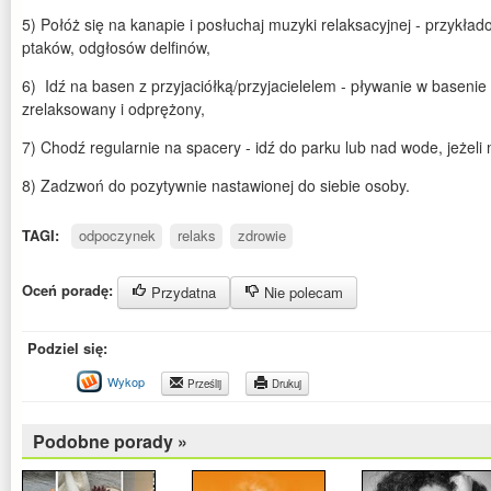
5) Połóż się na kanapie i posłuchaj muzyki relaksacyjnej - przykł
ptaków, odgłosów delfinów,
6) Idź na basen z przyjaciółką/przyjacielelem - pływanie w basenie 
zrelaksowany i odprężony,
7) Chodź regularnie na spacery - idź do parku lub nad wode, jeżeli
8) Zadzwoń do pozytywnie nastawionej do siebie osoby.
TAGI:
odpoczynek
relaks
zdrowie
Oceń poradę:
Przydatna
Nie polecam
Podziel się:
Wykop
Prześlij
Drukuj
Podobne porady »