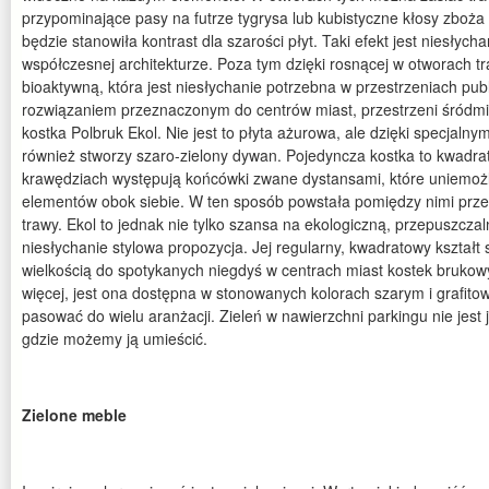
przypominające pasy na futrze tygrysa lub kubistyczne kłosy zboża w
będzie stanowiła kontrast dla szarości płyt. Taki efekt jest niesłyc
współczesnej architekturze. Poza tym dzięki rosnącej w otworach t
bioaktywną, która jest niesłychanie potrzebna w przestrzeniach pub
rozwiązaniem przeznaczonym do centrów miast, przestrzeni śródmi
kostka Polbruk Ekol. Nie jest to płyta ażurowa, ale dzięki specjal
również stworzy szaro-zielony dywan. Pojedyncza kostka to kwadra
krawędziach występują końcówki zwane dystansami, które uniemożliw
elementów obok siebie. W ten sposób powstała pomiędzy nimi prze
trawy. Ekol to jednak nie tylko szansa na ekologiczną, przepuszcza
niesłychanie stylowa propozycja. Jej regularny, kwadratowy kształt
wielkością do spotykanych niegdyś w centrach miast kostek brukow
więcej, jest ona dostępna w stonowanych kolorach szarym i grafito
pasować do wielu aranżacji. Zieleń w nawierzchni parkingu nie jes
gdzie możemy ją umieścić.
Zielone meble