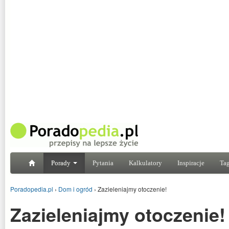
Porady
Pytania
Kalkulatory
Inspiracje
Tag
Poradopedia.pl
›
Dom i ogród
›
Zazieleniajmy otoczenie!
Zazieleniajmy otoczenie!