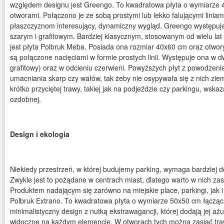
względem designu jest Greengo. To kwadratowa płyta o wymiarze 
otworami. Połączono je ze sobą prostymi lub lekko falującymi linia
płaszczyznom interesujący, dynamiczny wygląd. Greengo występuj
szarym i grafitowym. Bardziej klasycznym, stosowanym od wielu la
jest płyta Polbruk Meba. Posiada ona rozmiar 40x60 cm oraz otwory
są połączone nacięciami w formie prostych linii. Występuje ona w d
grafitowy) oraz w odcieniu czerwieni. Powyższych płyt z powodzen
umacniania skarp czy wałów, tak żeby nie osypywała się z nich zie
krótko przyciętej trawy, takiej jak na podjeździe czy parkingu, wska
ozdobnej.
Design i ekologia
Niekiedy przestrzeń, w której budujemy parking, wymaga bardziej d
Zwykle jest to pożądane w centrach miast, dlatego warto w nich zas
Produktem nadającym się zarówno na miejskie place, parkingi, jak 
Polbruk Extrano. To kwadratowa płyta o wymiarze 50x50 cm łącząca
minimalistyczny design z nutką ekstrawagancji, której dodają jej aż
widoczne na każdym elemencie. W otworach tych można zasiać traw