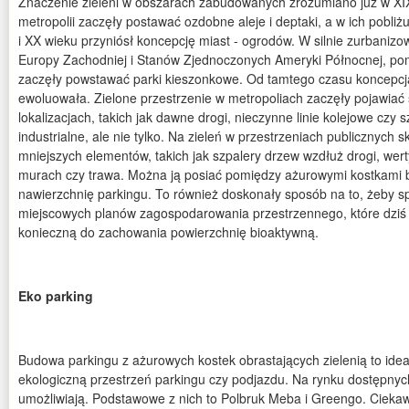
Znaczenie zieleni w obszarach zabudowanych zrozumiano już w XIX
metropolii zaczęły postawać ozdobne aleje i deptaki, a w ich pobliżu
i XX wieku przyniósł koncepcję miast - ogrodów. W silnie zurbanizo
Europy Zachodniej i Stanów Zjednoczonych Ameryki Północnej, p
zaczęły powstawać parki kieszonkowe. Od tamtego czasu koncepcja
ewoluowała. Zielone przestrzenie w metropoliach zaczęły pojawiać 
lokalizacjach, takich jak dawne drogi, nieczynne linie kolejowe czy 
industrialne, ale nie tylko. Na zieleń w przestrzeniach publicznych s
mniejszych elementów, takich jak szpalery drzew wzdłuż drogi, wert
murach czy trawa. Można ją posiać pomiędzy ażurowymi kostkami
nawierzchnię parkingu. To również doskonały sposób na to, żeby 
miejscowych planów zagospodarowania przestrzennego, które dziś c
konieczną do zachowania powierzchnię bioaktywną.
Eko parking
Budowa parkingu z ażurowych kostek obrastających zielenią to idea
ekologiczną przestrzeń parkingu czy podjazdu. Na rynku dostępnych 
umożliwiają. Podstawowe z nich to Polbruk Meba i Greengo. Ciek