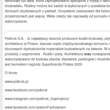
betonowe lub takie, które zaprojektowano specjalnie z myślą o two
środowisku. Rośliny można też sadzić w wykonanych z pustaków 
donicach zbudowanych z palisad. Oczywiście zastosowań dla beto
przestrzeniach jest więcej. Wiele zależy tak naprawdę od pomysłu
wykorzystanie.
…………………………………………………………………………………
Polbruk S.A. - to największy obecnie producent kostki brukowej, pł
architektury w Polsce, stanowi część międzynarodowego koncernu 
kluczowych dystrybutorów materiałów budowlanych na świecie. W of
produkty z segmentów - Kostki i płyty, Architektura
oraz
rozwiązani
wykorzystywane do budowy placów, deptaków, parkingów i chodnikó
jest laureatem nagrody Superbrands Polska 2020.
O firmie
www.polbruk.pl
www.facebook.com/polbruk
www.instagram.com/polbruk_inspirujemy/
www.facebook.com/JestemFachowcem