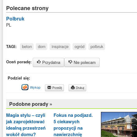
Polecane strony
Polbruk
PL
TAGI:
beton
dom
inspiracje
ogród
polbruk
Oceń poradę:
Przydatna
Nie polecam
Podziel się:
Wykop
Prześlij
Drukuj
Podobne porady »
Magia stylu – czyli
Fokus na podjazd.
jak zaprojektować
5 ciekawych
idealną przestrzeń
propozycji na
wokół domu?
nawierzchnię