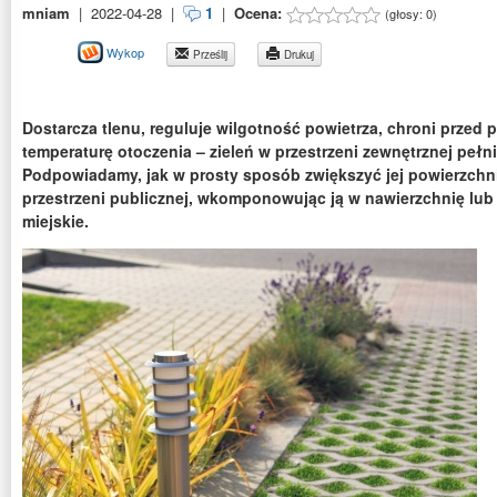
mniam
|
2022-04-28
|
1
|
Ocena:
(głosy:
0
)
Wykop
Prześlij
Drukuj
Dostarcza tlenu, reguluje wilgotność powietrza, chroni przed
temperaturę otoczenia – zieleń w przestrzeni zewnętrznej pełni 
Podpowiadamy, jak w prosty sposób zwiększyć jej powierzch
przestrzeni publicznej, wkomponowując ją w nawierzchnię lu
miejskie.