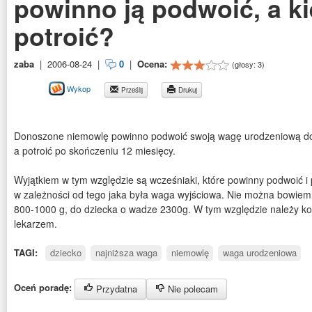
powinno ją podwoić, a k
potroić?
zaba
|
2006-08-24
|
0
|
Ocena:
(głosy:
3
)
Wykop
Prześlij
Drukuj
Donoszone niemowlę powinno podwoić swoją wagę urodzeniową do 
a potroić po skończeniu 12 miesięcy.
Wyjątkiem w tym względzie są wcześniaki, które powinny podwoić i 
w zależności od tego jaka była waga wyjściowa. Nie można bowie
800-1000 g, do dziecka o wadze 2300g. W tym względzie należy kon
lekarzem.
TAGI:
dziecko
najniższa waga
niemowlę
waga urodzeniowa
Oceń poradę:
Przydatna
Nie polecam