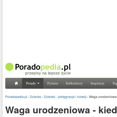
Porady
Pytania
Kalkulatory
Inspiracje
Tag
Poradopedia.pl
›
Dziecko
›
Dziecko - pielęgnacja i rozwój
›
Waga urodzeniowa -
Waga urodzeniowa - kied