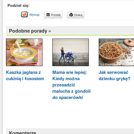
Podziel się:
Wykop
Prześlij
Drukuj
Podobne porady »
Kaszka jaglana z
Mama wie lepiej:
Jak serwować
cukinią i łososiem
Kiedy można
dziecku grykę?
przesadzić
malucha z gondoli
do spacerówki
Komentarze