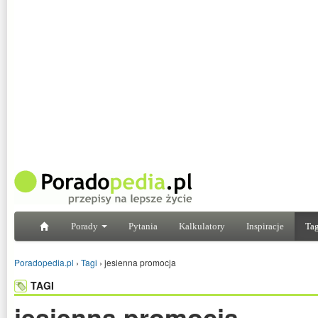
Porady
Pytania
Kalkulatory
Inspiracje
Tag
Poradopedia.pl
›
Tagi
›
jesienna promocja
TAGI
jesienna promocja