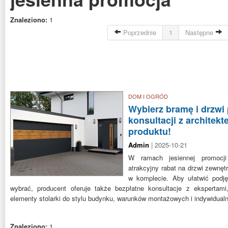
Znaleziono:
1
Poprzednie
1
Następne
DOM I OGRÓD
Wybierz bramę i drzwi
konsultacji z architekt
produktu!
Admin
| 2025-10-21
W ramach jesiennej promocji
atrakcyjny rabat na drzwi zewnę
w komplecie. Aby ułatwić podję
wybrać, producent oferuje także bezpłatne konsultacje z eksperta
elementy stolarki do stylu budynku, warunków montażowych i indywidua
Znaleziono:
1