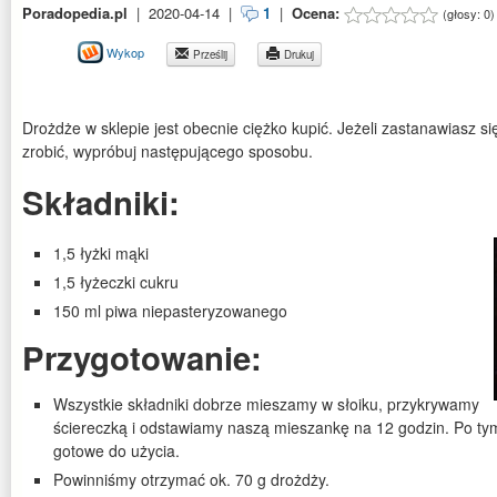
Poradopedia.pl
|
2020-04-14
|
1
|
Ocena:
(głosy:
0
)
Wykop
Prześlij
Drukuj
Drożdże w sklepie jest obecnie ciężko kupić. Jeżeli zastanawiasz 
zrobić, wypróbuj następującego sposobu.
Składniki:
1,5 łyżki mąki
1,5 łyżeczki cukru
150 ml piwa niepasteryzowanego
Przygotowanie:
Wszystkie składniki dobrze mieszamy w słoiku, przykrywamy
ściereczką i odstawiamy naszą mieszankę na 12 godzin. Po tym
gotowe do użycia.
Powinniśmy otrzymać ok. 70 g drożdży.