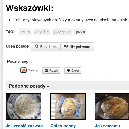
Wskazówki:
Tak przygotowanych drożdży możemy użyć do ciasta na chleb, 
TAGI:
chleb
drożdże
pieczenie
pizza
Oceń poradę:
Przydatna
Nie polecam
Podziel się:
Wykop
Prześlij
Drukuj
Podobne porady »
Jak zrobić zakwas
Chleb nocny
Jak samemu