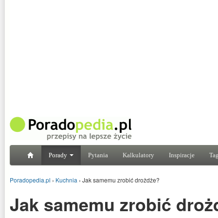
Porady
Pytania
Kalkulatory
Inspiracje
Tag
Poradopedia.pl
›
Kuchnia
›
Jak samemu zrobić drożdże?
Jak samemu zrobić droż