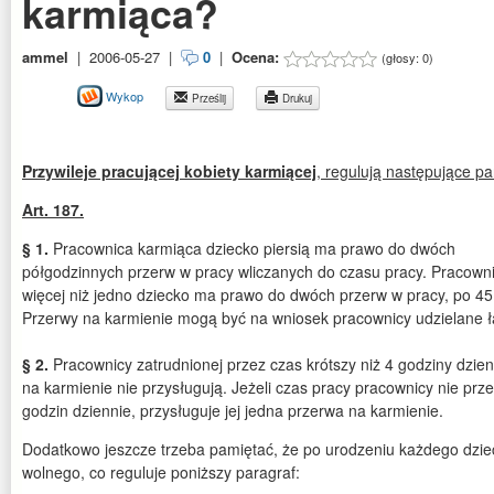
karmiąca?
ammel
|
2006-05-27
|
0
|
Ocena:
(głosy:
0
)
Wykop
Prześlij
Drukuj
Przywileje pracującej kobiety karmiącej
, regulują następujące p
Art. 187.
§ 1.
Pracownica karmiąca dziecko piersią ma prawo do dwóch
półgodzinnych przerw w pracy wliczanych do czasu pracy. Pracown
więcej niż jedno dziecko ma prawo do dwóch przerw w pracy, po 45
Przerwy na karmienie mogą być na wniosek pracownicy udzielane ł
§ 2.
Pracownicy zatrudnionej przez czas krótszy niż 4 godziny dzie
na karmienie nie przysługują. Jeżeli czas pracy pracownicy nie prz
godzin dziennie, przysługuje jej jedna przerwa na karmienie.
Dodatkowo jeszcze trzeba pamiętać, że po urodzeniu każdego dzi
wolnego, co reguluje poniższy paragraf: