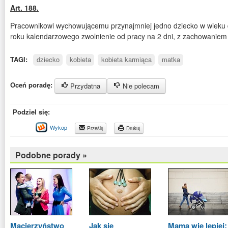
Art. 188.
Pracownikowi wychowującemu przynajmniej jedno dziecko w wieku d
roku kalendarzowego zwolnienie od pracy na 2 dni, z zachowanie
TAGI:
dziecko
kobieta
kobieta karmiąca
matka
Oceń poradę:
Przydatna
Nie polecam
Podziel się:
Wykop
Prześlij
Drukuj
Podobne porady »
Macierzyństwo
Jak się
Mama wie lepiej: