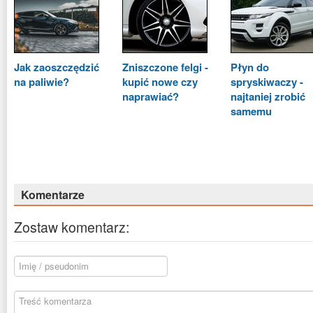
Jak zaoszczędzić
Zniszczone felgi -
Płyn do
na paliwie?
kupić nowe czy
spryskiwaczy -
naprawiać?
najtaniej zrobić
samemu
Komentarze
Zostaw komentarz: