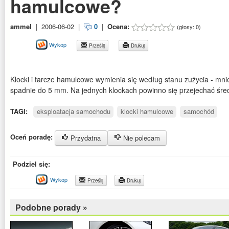
hamulcowe?
ammel
|
2006-06-02
|
0
|
Ocena:
(głosy:
0
)
Wykop
Prześlij
Drukuj
Klocki i tarcze hamulcowe wymienia się według stanu zużycia - mnie
spadnie do 5 mm. Na jednych klockach powinno się przejechać śred
TAGI:
eksploatacja samochodu
klocki hamulcowe
samochód
Oceń poradę:
Przydatna
Nie polecam
Podziel się:
Wykop
Prześlij
Drukuj
Podobne porady »