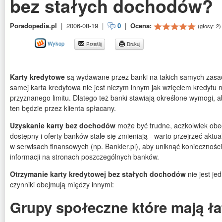
bez stałych dochodów?
Poradopedia.pl
|
2006-08-19
|
0
|
Ocena:
(głosy:
2
)
Wykop
Prześlij
Drukuj
Karty kredytowe
są wydawane przez banki na takich samych zasad
samej karta kredytowa nie jest niczym innym jak wzięciem kredytu
przyznanego limitu. Dlatego też banki stawiają określone wymogi, 
ten będzie przez klienta spłacany.
Uzyskanie karty bez dochodów
może być trudne, aczkolwiek obecn
dostępny i oferty banków stale się zmieniają - warto przejrzeć aktu
w serwisach finansowych (np. Bankier.pl), aby uniknąć konieczności
informacji na stronach poszczególnych banków.
Otrzymanie karty kredytowej bez stałych dochodów
nie jest je
czynniki obejmują między innymi:
Grupy społeczne które mają ła