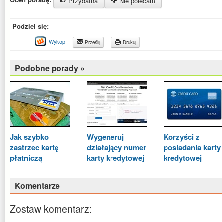
Przydatna
Nie polecam
Podziel się:
Wykop
Prześlij
Drukuj
Podobne porady »
Jak szybko
Wygeneruj
Korzyści z
zastrzec kartę
działający numer
posiadania karty
płatniczą
karty kredytowej
kredytowej
Komentarze
Zostaw komentarz: