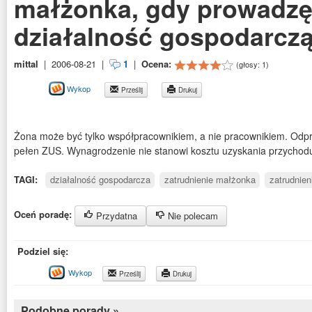
małżonka, gdy prowadz
działalność gospodarcz
mittal
|
2006-08-21
|
1
|
Ocena:
(głosy:
1
)
Wykop
Prześlij
Drukuj
Żona może być tylko współpracownikiem, a nie pracownikiem. Od
pełen ZUS. Wynagrodzenie nie stanowi kosztu uzyskania przychod
TAGI:
działalność gospodarcza
zatrudnienie małżonka
zatrudnien
Oceń poradę:
Przydatna
Nie polecam
Podziel się:
Wykop
Prześlij
Drukuj
Podobne porady »