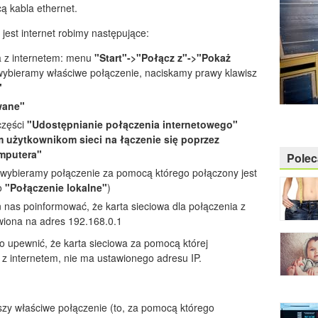
 kabla ethernet.
jest internet robimy następujące:
a z internetem: menu
"Start"->"Połącz z"->"Pokaż
ybieramy właściwe połączenie, naciskamy prawy klawisz
"
wane"
zęści
"Udostępnianie połączenia internetowego"
m użytkownikom sieci na łączenie się poprzez
omputera"
Pole
wybieramy połączenie za pomocą którego połączony jest
to
"Połączenie lokalne"
)
 nas poinformować, że karta sieciowa dla połączenia z
iona na adres 192.168.0.1
o upewnić, że karta sieciowa za pomocą której
z internetem, nie ma ustawionego adresu IP.
y właściwe połączenie (to, za pomocą którego