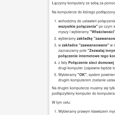
Łączymy komputery ze sobą za pomocą
Na komputerze do którego podłączony 
wchodzimy do ustawień połączeni
wszystkie połączenia"
po czym w
myszy i wybieramy
"Właściwości
wybieramy
zakładkę "zaawanso
w
zakładce "zaawansowane"
w c
zaznaczamy pole
"Zezwalaj inny
połączenie internetowe tego k
z listy
Połączenie sieci domowej
drugi komputer (zapewne będzie 
Wybieramy
"OK"
; system powinien
drugim komputerem zostanie ustaw
Na drugim komputerze musimy się tylk
podłączyliśmy komputer do komputera 
W tym celu:
Wybieramy prawym klawiszem mysz