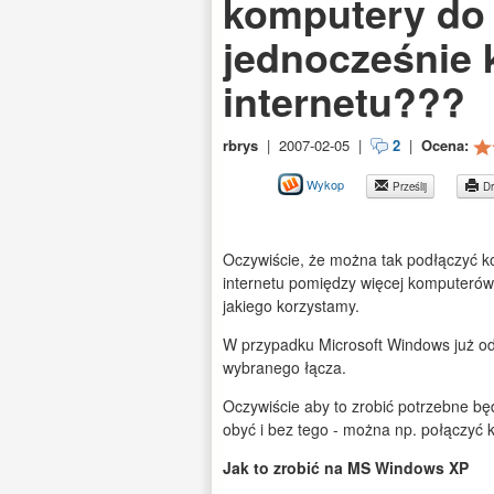
komputery do
jednocześnie 
internetu???
rbrys
|
2007-02-05
|
2
|
Ocena:
Wykop
Prześlij
Dr
Oczywiście, że można tak podłączyć k
internetu pomiędzy więcej komputerów
jakiego korzystamy.
W przypadku Microsoft Windows już od
wybranego łącza.
Oczywiście aby to zrobić potrzebne bę
obyć i bez tego - można np. połączyć
Jak to zrobić na MS Windows XP