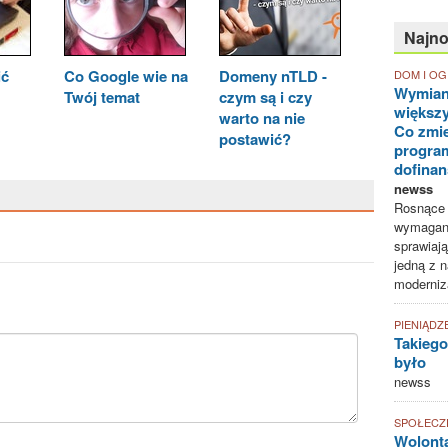
Najn
ić
Co Google wie na
Domeny nTLD -
DOM I O
Wymian
Twój temat
czym są i czy
większ
warto na nie
Co zmie
postawić?
progra
dofina
newss
Rosnące k
wymagani
sprawiają
jedną z n
moderniz
PIENIĄDZ
Takiego
było
newss
SPOŁECZ
Wolonta