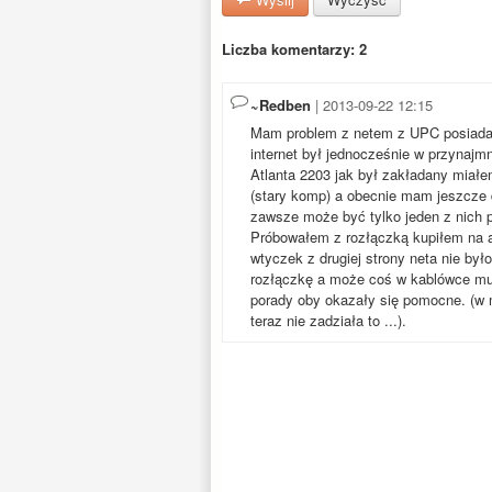
Liczba komentarzy: 2
~Redben
| 2013-09-22 12:15
Mam problem z netem z UPC posiadam
internet był jednocześnie w przynaj
Atlanta 2203 jak był zakładany miał
(stary komp) a obecnie mam jeszcze
zawsze może być tylko jeden z nich 
Próbowałem z rozłączką kupiłem na al
wtyczek z drugiej strony neta nie b
rozłączkę a może coś w kablówce mu
porady oby okazały się pomocne. (w m
teraz nie zadziała to ...).