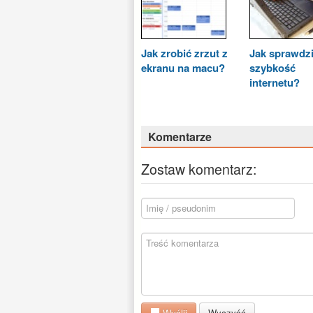
Jak zrobić zrzut z
Jak sprawdz
ekranu na macu?
szybkość
internetu?
Komentarze
Zostaw komentarz:
Wyślij
Wyczyść