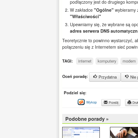
podłączony jest do drugiego komp
W zakładce
"Ogólne"
wybieramy z
"Właściwości"
Upewniamy się, że wybrane są opc
adres serwera DNS automatyczn
Teoretycznie to powinno wystarczyć, a
połączeniu się z Internetem sieć pow
TAGI:
internet
komputery
modem
Oceń poradę:
Przydatna
Nie 
Podziel się:
Wykop
Prześlij
Druk
Podobne porady »