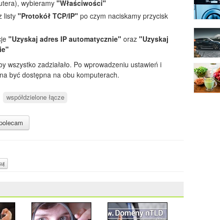
utera), wybieramy
"Właściwości"
 listy
"Protokół TCP/IP"
po czym naciskamy przycisk
je
"Uzyskaj adres IP automatycznie"
oraz
"Uzyskaj
ie"
by wszystko zadziałało. Po wprowadzeniu ustawień i
inna być dostępna na obu komputerach.
współdzielone łącze
polecam
uj