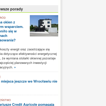
owsze porady
GRÓD
a okien z
ym wsparciem.
niło się w
mach
nsowania?
oszty energii oraz zaostrzające się
a dotyczące efektywności energetycznej
, że wymiana stolarki okiennej pozostaje
ajczęściej planowanych inwestycji
»
acyjnych.
E
 miejsca jeszcze we Wrocławiu nie
EŃSTWO
riusze Credit Agricole pomagają