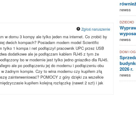
równie
newss
DZIECKO
Wyprawk
Zgłoś naruszenie
wyposaż
 w domu 3 kompy ale tylko jeden ma internet. Co zrobić by
newss
mniej dwóch kompach? Posiadam modem model Scientific
em tylko 1 kompa i net podłączył pracownik UPC przez USB
DOM I O
 dwa dodatkowe ale je podłączam kablem RJ45 z tym że
Sprzed
podłączony bo w modemie jest tylko jedno gniazdko dla RJ45.
budynkó
legro ale po podłączeniu jej do modemu i podłączeniu obu
2026 r.
yło w żadnym kompie. Czy to wina modemu czy kupiłem złą
newss
szę zainterweniować? POMOCY z góry dzięki za wszelkie
iędzyczasie kupiłem kolejną rozłączkę (nawet 2 szt) i jak