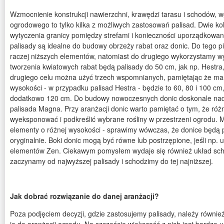
Wzmocnienie konstrukcji nawierzchni, krawędzi tarasu i schodów, w
ogrodowego to tylko kilka z możliwych zastosowań palisad. Dwie ko
wytyczenia granicy pomiędzy strefami i konieczności uporządkowani
palisady są idealne do budowy obrzeży rabat oraz donic. Do tego 
raczej niższych elementów, natomiast do drugiego wykorzystamy w
tworzenia kwiatowych rabat będą palisady do 50 cm, jak np. Hestr
drugiego celu można użyć trzech wspomnianych, pamiętając że ma
wysokości - w przypadku palisad Hestra - będzie to 60, 80 i 100 c
dodatkowo 120 cm. Do budowy nowoczesnych donic doskonale nada
palisada Magna. Przy aranżacji donic warto pamiętać o tym, że ró
wyeksponować i podkreślić wybrane rośliny w przestrzeni ogrodu. 
elementy o różnej wysokości - sprawimy wówczas, że donice będą 
oryginalnie. Boki donic mogą być równe lub postrzępione, jeśli np.
elementów Zen. Ciekawym pomysłem wydaje się również układ sch
zaczynamy od najwyższej palisady i schodzimy do tej najniższej.
Jak dobrać rozwiązanie do danej aranżacji?
Poza podjęciem decyzji, gdzie zastosujemy palisady, należy równie