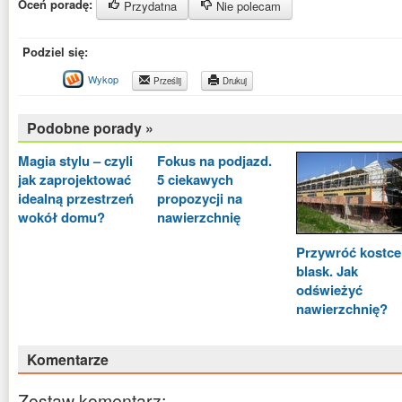
Oceń poradę:
Przydatna
Nie polecam
Podziel się:
Wykop
Prześlij
Drukuj
Podobne porady »
Magia stylu – czyli
Fokus na podjazd.
jak zaprojektować
5 ciekawych
idealną przestrzeń
propozycji na
wokół domu?
nawierzchnię
Przywróć kostce
blask. Jak
odświeżyć
nawierzchnię?
Komentarze
Zostaw komentarz: