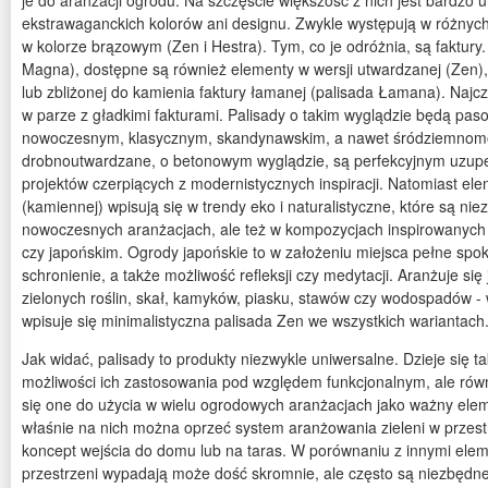
je do aranżacji ogrodu. Na szczęście większość z nich jest bardzo 
ekstrawaganckich kolorów ani designu. Zwykle występują w różnych
w kolorze brązowym (Zen i Hestra). Tym, co je odróżnia, są faktury
Magna), dostępne są również elementy w wersji utwardzanej (Zen)
lub zbliżonej do kamienia faktury łamanej (palisada Łamana). Najc
w parze z gładkimi fakturami. Palisady o takim wyglądzie będą pas
nowoczesnym, klasycznym, skandynawskim, a nawet śródziemnomor
drobnoutwardzane, o betonowym wyglądzie, są perfekcyjnym uzup
projektów czerpiących z modernistycznych inspiracji. Natomiast el
(kamiennej) wpisują się w trendy eko i naturalistyczne, które są ni
nowoczesnych aranżacjach, ale też w kompozycjach inspirowanyc
czy japońskim. Ogrody japońskie to w założeniu miejsca pełne spo
schronienie, a także możliwość refleksji czy medytacji. Aranżuje się
zielonych roślin, skał, kamyków, piasku, stawów czy wodospadów -
wpisuje się minimalistyczna palisada Zen we wszystkich wariantach
Jak widać, palisady to produkty niezwykle uniwersalne. Dzieje się t
możliwości ich zastosowania pod względem funkcjonalnym, ale równ
się one do użycia w wielu ogrodowych aranżacjach jako ważny elem
właśnie na nich można oprzeć system aranżowania zieleni w przest
koncept wejścia do domu lub na taras. W porównaniu z innymi ele
przestrzeni wypadają może dość skromnie, ale często są niezbędn