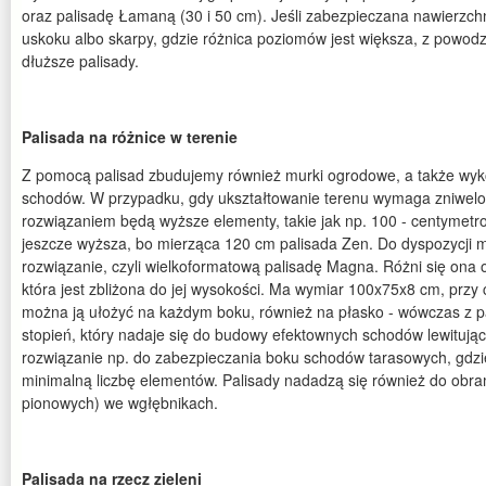
oraz palisadę Łamaną (30 i 50 cm). Jeśli zabezpieczana nawierzchn
uskoku albo skarpy, gdzie różnica poziomów jest większa, z pow
dłuższe palisady.
Palisada na różnice w terenie
Z pomocą palisad zbudujemy również murki ogrodowe, a także wy
schodów. W przypadku, gdy ukształtowanie terenu wymaga zniwelo
rozwiązaniem będą wyższe elementy, takie jak np. 100 - centymetr
jeszcze wyższa, bo mierząca 120 cm palisada Zen. Do dyspozycji
rozwiązanie, czyli wielkoformatową palisadę Magna. Różni się ona 
która jest zbliżona do jej wysokości. Ma wymiar 100x75x8 cm, przy
można ją ułożyć na każdym boku, również na płasko - wówczas z pa
stopień, który nadaje się do budowy efektownych schodów lewitują
rozwiązanie np. do zabezpieczania boku schodów tarasowych, gdz
minimalną liczbę elementów. Palisady nadadzą się również do obr
pionowych) we wgłębnikach.
Palisada na rzecz zieleni